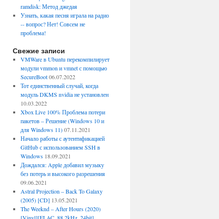
ramdisk: Метод джедая
Узнать, какая песня играла на радио
-- вопрос? Нет! Совсем не
проблема!
Свежие записи
VMWare в Ubuntu перекомпилирует
модули vmmon и vmnet с помощью
SecureBoot
06.07.2022
Тот единственный случай, когда
модуль DKMS nvidia не установлен
10.03.2022
Xbox Live 100% Проблема потери
пакетов – Решение (Windows 10 и
для Windows 11)
07.11.2021
Начало работы с аутентификацией
GitHub с использованием SSH в
Windows
18.09.2021
Дождался: Apple добавил музыку
без потерь и высокого разрешения
09.06.2021
Astral Projection – Back To Galaxy
(2005) [CD]
13.05.2021
The Weeknd – After Hours (2020)
[Vinyl][FLAC, 88.2kHz, 24bit]