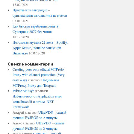
15.02.2021
Прости если загородил –
оригинальная автовизитка из мемов
03.01.2021
Как быстро заработать денег в
Cyberpunk 2077 без читов
18.12.2020
Потоковая музыка 21 века – Spotify,
Apple Music, Youtube Music или
Вконтакте
16.07.2020
Свежие комментарии
Creating your own official MTProto
Proxy with channel promotion (Very
easy way)
к записи
Поднимаем
MTProxy Proxy для Telegram
Viktor Sinitsyn
к записи
Избавляемся от Application error
kernelbase.dll и лечим .NET
Framework
Андрей
к записи
UltraVDS – самый
лучший РАЗВОД за 2 минуты
Алекс
к записи
UltraVDS – самый
лучший РАЗВОД за 2 минуты
max
к записи
UltraVDS – самый