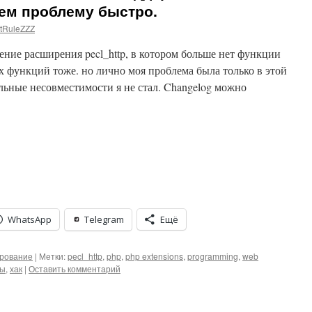
шаем проблему быстро.
tRuleZZZ
ение расширения pecl_http, в котором больше нет функции
гих функций тоже. но лично моя проблема была только в этой
льные несовместимости я не стал. Changelog можно
WhatsApp
Telegram
Ещё
рование
|
Метки:
pecl_http
,
php
,
php extensions
,
programming
,
web
ты
,
хак
|
Оставить комментарий