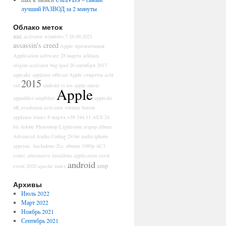
лучший РАЗВОД за 2 минуты
Облако меток
aac
activator windows 7
28.09.2021
assassin's creed
Apple презентация
Application software
28 марта
arkham
origins
activator bug ipad
26 октября
2017
appcake
applause official
Apple секреты
achi
2015
ssd
android vs ios
apple music
Apple
appaddict
amplifier
apptrakr
4K resolution
activator volume button
applause itunes
8 марта
+58
344.11
AES
24
bit
Adobe Photoshop Lightroom
artpop
album
Advanced Audio Coding
24 bit audio iphone
appsync. hackulous
2fa. ubuntu
1080p
AC3
codec
alternative installous
application error
android
amp
event
2020
apache index
Архивы
Июль 2022
Март 2022
Ноябрь 2021
Сентябрь 2021