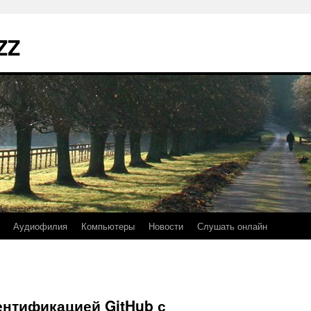
ZZ
Аудиофилия
Компьютеры
Новости
Слушать онлайн
ентификацией GitHub с