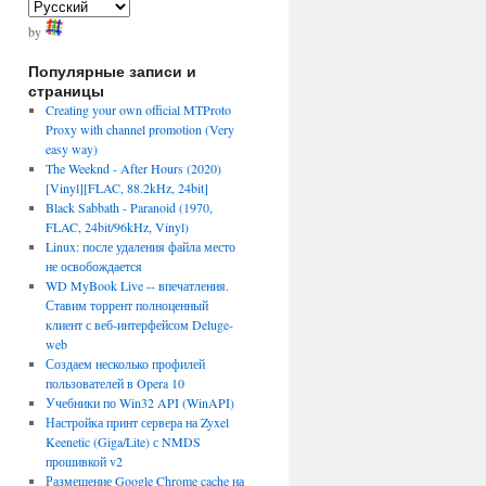
by
Популярные записи и
страницы
Creating your own official MTProto
Proxy with channel promotion (Very
easy way)
The Weeknd - After Hours (2020)
[Vinyl][FLAC, 88.2kHz, 24bit]
Black Sabbath - Paranoid (1970,
FLAC, 24bit/96kHz, Vinyl)
Linux: после удаления файла место
не освобождается
WD MyBook Live -- впечатления.
Ставим торрент полноценный
клиент с веб-интерфейсом Deluge-
web
Создаем несколько профилей
пользователей в Opera 10
Учебники по Win32 API (WinAPI)
Настройка принт сервера на Zyxel
Keenetic (Giga/Lite) с NMDS
прошивкой v2
Размещение Google Chrome cache на