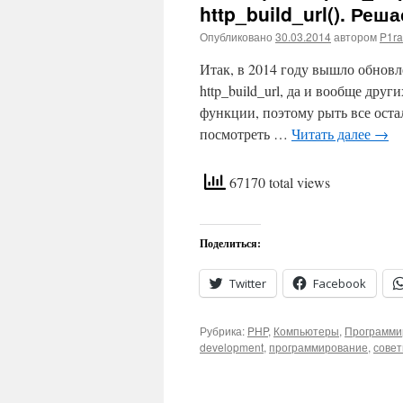
http_build_url(). Ре
Опубликовано
30.03.2014
автором
P1ra
Итак, в 2014 году вышло обновл
http_build_url, да и вообще дру
функции, поэтому рыть все оста
посмотреть …
Читать далее
→
67170 total views
Поделиться:
Twitter
Facebook
Рубрика:
PHP
,
Компьютеры
,
Программи
development
,
программирование
,
сове