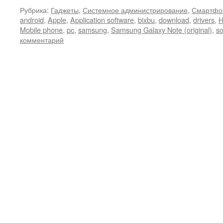
Рубрика:
Гаджеты
,
Системное администрирование
,
Смартфо
android
,
Apple
,
Application software
,
bixbu
,
download
,
drivers
,
H
Mobile phone
,
pc
,
samsung
,
Samsung Galaxy Note (original)
,
so
комментарий