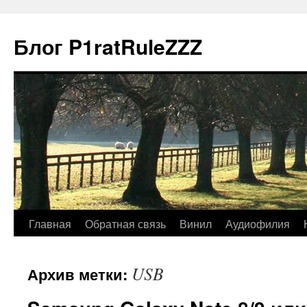
Блог P1ratRuleZZZ
Главная
Обратная связь
Винил
Аудиофилия
USB
Архив метки: