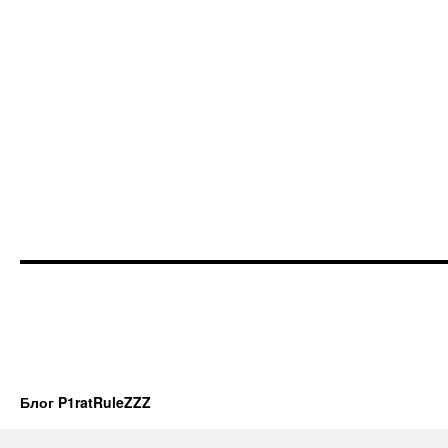
Блог P1ratRuleZZZ