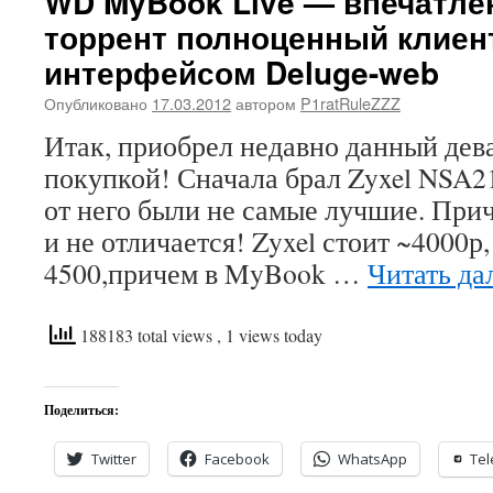
WD MyBook Live — впечатле
торрент полноценный клиент
интерфейсом Deluge-web
Опубликовано
17.03.2012
автором
P1ratRuleZZZ
Итак, приобрел недавно данный дев
покупкой! Сначала брал Zyxel NSA2
от него были не самые лучшие. Прич
и не отличается! Zyxel стоит ~4000
4500,причем в MyBook …
Читать да
188183 total views
, 1 views today
Поделиться:
Twitter
Facebook
WhatsApp
Te