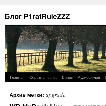
Блог P1ratRuleZZZ
Главная
Обратная связь
Винил
Аудиофилия
upgrade
Архив метки: