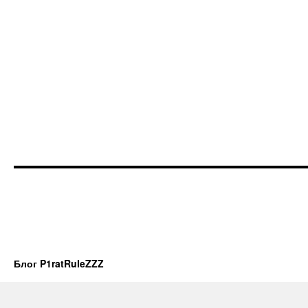
Блог P1ratRuleZZZ