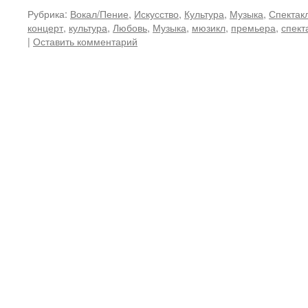
Рубрика:
Вокал/Пение
,
Искусство
,
Культура
,
Музыка
,
Спектак
концерт
,
культура
,
Любовь
,
Музыка
,
мюзикл
,
премьера
,
спект
|
Оставить комментарий