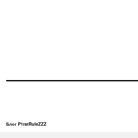
Блог P1ratRuleZZZ