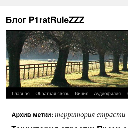
Блог P1ratRuleZZZ
Главная
Обратная связь
Винил
Аудиофилия
территория страсти
Архив метки: