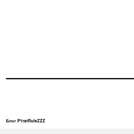
Блог P1ratRuleZZZ