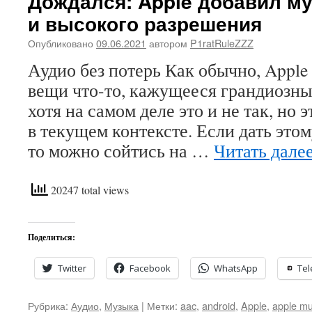
Дождался: Apple добавил му
и высокого разрешения
Опубликовано
09.06.2021
автором
P1ratRuleZZZ
Аудио без потерь Как обычно, Apple
вещи что-то, кажущееся грандиозны
хотя на самом деле это и не так, но 
в текущем контексте. Если дать это
то можно сойтись на …
Читать дале
20247 total views
Поделиться:
Twitter
Facebook
WhatsApp
Te
Рубрика:
Аудио
,
Музыка
|
Метки:
aac
,
android
,
Apple
,
apple mu