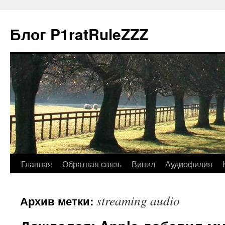
Блог P1ratRuleZZZ
Главная
Обратная связь
Винил
Аудиофилия
streaming audio
Архив метки: