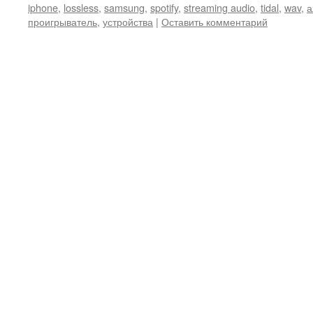
iphone
,
lossless
,
samsung
,
spotify
,
streaming audio
,
tidal
,
wav
,
а
проигрыватель
,
устройства
|
Оставить комментарий