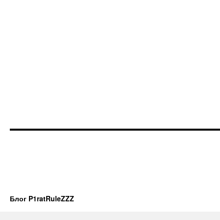
Блог P1ratRuleZZZ