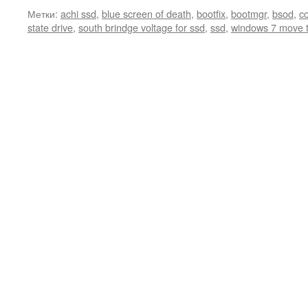
Метки:
achi ssd
,
blue screen of death
,
bootfix
,
bootmgr
,
bsod
,
co
state drive
,
south brindge voltage for ssd
,
ssd
,
windows 7 move t