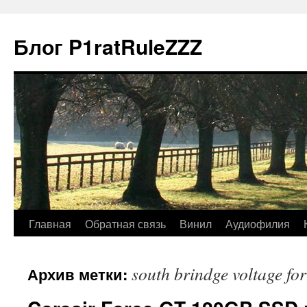
Блог P1ratRuleZZZ
Главная
Обратная связь
Винил
Аудиофилия
south brindge voltage for
Архив метки: