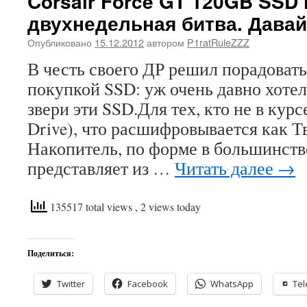
Corsair Force GT 120GB SSD 
двухнедельная битва. Давай
Опубликовано
15.12.2012
автором
P1ratRuleZZZ
В честь своего ДР решил порадоват
покупкой SSD: уж очень давно хотело
звери эти SSD.Для тех, кто не в курсе
Drive), что расшифровывается как 
Накопитель, по форме в большинств
представляет из …
Читать далее
→
135517 total views
, 2 views today
Поделиться:
Twitter
Facebook
WhatsApp
Te