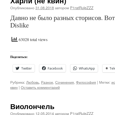
Харли (не квин)
Опубликовано
31.08.2018
автором
P1ratRuleZZZ
Давно не было разных сторисов. Вот
Dislike
63028 total views
Поделиться:
Twitter
Facebook
WhatsApp
Te
Рубрика:
Любовь
,
Разное
,
Сочинения
,
Философия
|
Метки:
и
квин
|
Оставить комментарий
Виолончель
Опубликовано
12.05.2014
автором
P1ratRuleZZZ