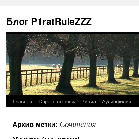
Блог P1ratRuleZZZ
Главная
Обратная связь
Винил
Аудиофилия
Сочинения
Архив метки: