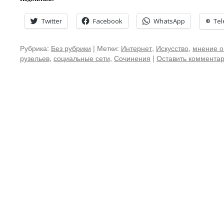
Twitter
Facebook
WhatsApp
Te
Рубрика:
Без рубрики
|
Метки:
Интернет
,
Искусство
,
мнение о
рузельев
,
социальные сети
,
Сочинения
|
Оставить коммента