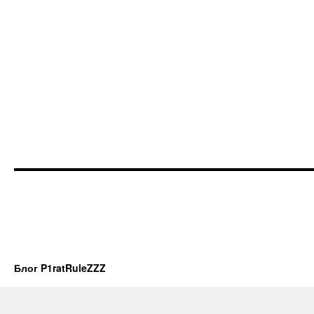
Блог P1ratRuleZZZ