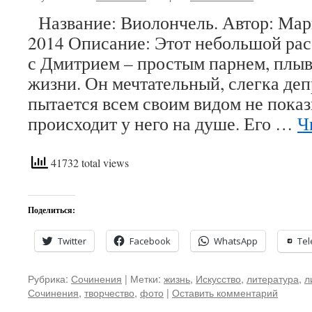
Название: Виолончель. Автор: Марг
2014 Описание: Этот небольшой рас
с Дмитрием – простым парнем, плы
жизни. Он мечтательный, слегка де
пытается всем своим видом не показ
происходит у него на душе. Его …
Ч
41732 total views
Поделиться:
Twitter
Facebook
WhatsApp
Te
Рубрика:
Сочинения
|
Метки:
жизнь
,
Искусство
,
литература
,
л
Сочинения
,
творчество
,
фото
|
Оставить комментарий