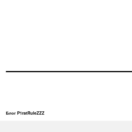
Блог P1ratRuleZZZ