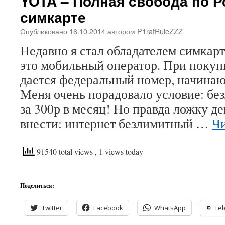
YOTA – Полная свобода по Р
симкарте
Опубликовано
16.10.2014
автором
P1ratRuleZZZ
Недавно я стал обладателем симкар
это мобильный оператор. При покуп
дается федеральный номер, начинаю
Меня очень порадовало условие: бе
за 300р в месяц! Но правда ложку де
внести: интернет безлимитный …
Чи
91540 total views
, 1 views today
Поделиться:
Twitter
Facebook
WhatsApp
Te