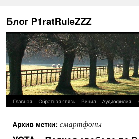
Блог P1ratRuleZZZ
Главная
Обратная связь
Винил
Аудиофилия
смартфоны
Архив метки: