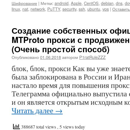
Шифрование
|
Метки:
android
,
Apple
,
CentOS
,
debian
,
dns
,
do
linux
,
nat
,
network
,
PuTTY
,
security
,
ssh
,
ubuntu
,
vps
|
Оставить
Создание собственных офи
MTProto прокси с продвиже
(Очень простой способ)
Опубликовано
01.06.2018
автором
P1ratRuleZZZ
блок, блок, прокси Как вы уже знает
была заблокирована в России и Иране
настало время для повышения прокс
Телеграмма официально выпустила с
и он является открытым исходным 
Читать далее
→
388687 total views
, 5 views today