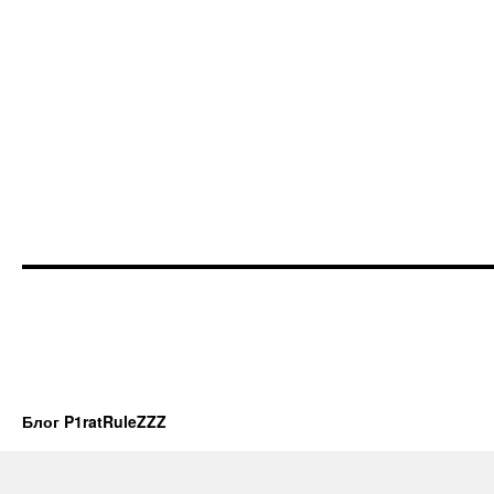
Блог P1ratRuleZZZ