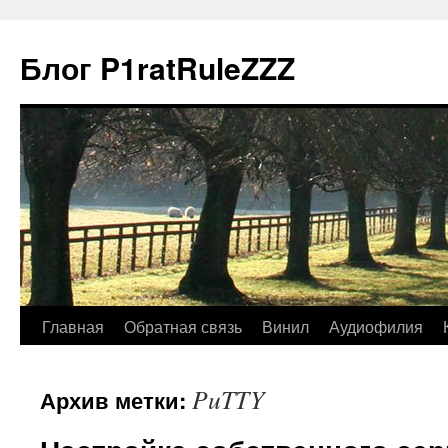
Блог P1ratRuleZZZ
Главная
Обратная связь
Винил
Аудиофилия
PuTTY
Архив метки: