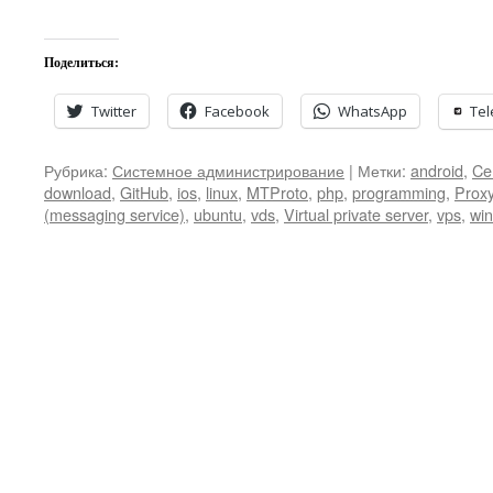
Поделиться:
Twitter
Facebook
WhatsApp
Te
Рубрика:
Системное администрирование
|
Метки:
android
,
Ce
download
,
GitHub
,
ios
,
linux
,
MTProto
,
php
,
programming
,
Proxy
(messaging service)
,
ubuntu
,
vds
,
Virtual private server
,
vps
,
wi