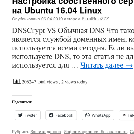
Настройка собственного сер
на Ubuntu 16.04 Linux
Опубликовано
06.04.2019
автором
P1ratRuleZZZ
DNSCrypt VS Обычная DNS Что так
является службой доменных имен, 
используется всеми сегодня. Если вы
используете DNS, то эта статья не д
используется для …
Читать далее
→
206247 total views
, 2 views today
Поделиться:
Twitter
Facebook
WhatsApp
Te
Рубрика:
Защита данных
,
Информационная безопасность
,
С