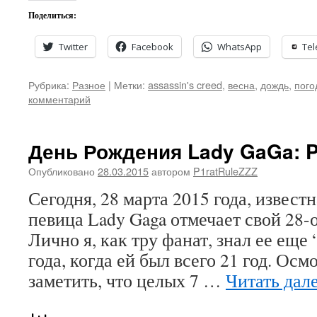
Поделиться:
Twitter
Facebook
WhatsApp
Te
Рубрика:
Разное
|
Метки:
assassin's creed
,
весна
,
дождь
,
пого
комментарий
День Рождения Lady GaGa: 
Опубликовано
28.03.2015
автором
P1ratRuleZZZ
Сегодня, 28 марта 2015 года, извест
певица Lady Gaga отмечает свой 28-
Лично я, как тру фанат, знал ее еще 
года, когда ей был всего 21 год. Ос
заметить, что целых 7 …
Читать дал