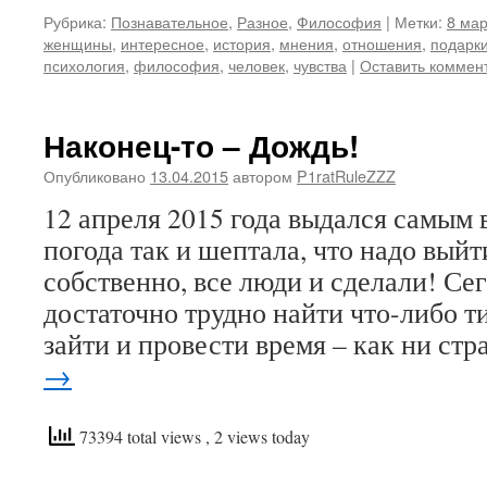
Рубрика:
Познавательное
,
Разное
,
Философия
|
Метки:
8 ма
женщины
,
интересное
,
история
,
мнения
,
отношения
,
подарк
психология
,
философия
,
человек
,
чувства
|
Оставить коммен
Наконец-то – Дождь!
Опубликовано
13.04.2015
автором
P1ratRuleZZZ
12 апреля 2015 года выдался самым 
погода так и шептала, что надо выйт
собственно, все люди и сделали! Се
достаточно трудно найти что-либо т
зайти и провести время – как ни ст
→
73394 total views
, 2 views today