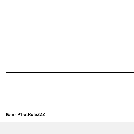
Блог P1ratRuleZZZ