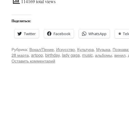
114169 total views
Поделиться:
Twitter
Facebook
WhatsApp
Te
Рубрика:
Вокал/Пение
,
Искусство
,
Культура
,
Музыка
,
Познава
28 марта
,
artpop
,
birthday
,
lady gaga
,
music
,
альбомы
,
винил
,
Оставить комментарий