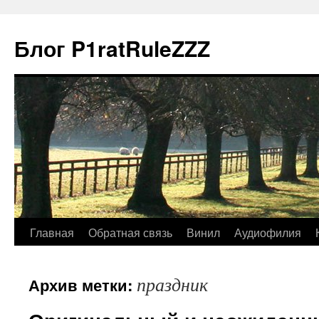
Блог P1ratRuleZZZ
Главная
Обратная связь
Винил
Аудиофилия
праздник
Архив метки: