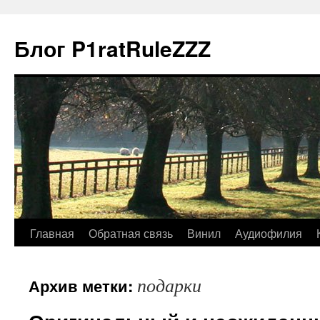
Блог P1ratRuleZZZ
Главная
Обратная связь
Винил
Аудиофилия
подарки
Архив метки: