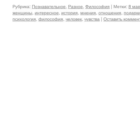
Рубрика:
Познавательное
,
Разное
,
Философия
|
Метки:
8 ма
женщины
,
интересное
,
история
,
мнения
,
отношения
,
подарк
психология
,
философия
,
человек
,
чувства
|
Оставить коммен