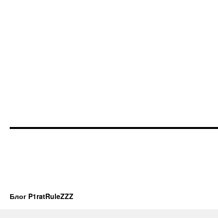
Блог P1ratRuleZZZ