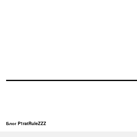
Блог P1ratRuleZZZ