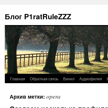
Блог P1ratRuleZZZ
Главная
Обратная связь
Винил
Аудиофилия
opera
Архив метки: