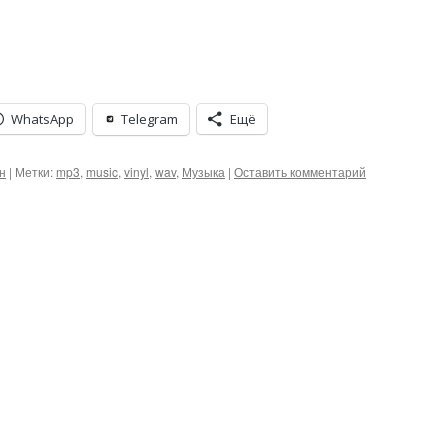
WhatsApp
Telegram
Ещё
н
|
Метки:
mp3
,
music
,
vinyl
,
wav
,
Музыка
|
Оставить комментарий