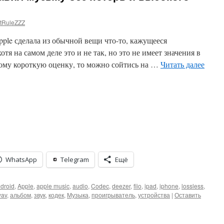
tRuleZZZ
pple сделала из обычной вещи что-то, кажущееся
я на самом деле это и не так, но это не имеет значения в
тому короткую оценку, то можно сойтись на …
Читать далее
WhatsApp
Telegram
Ещё
droid
,
Apple
,
apple music
,
audio
,
Codec
,
deezer
,
fiio
,
ipad
,
iphone
,
lossless
,
av
,
альбом
,
звук
,
кодек
,
Музыка
,
проигрыватель
,
устройства
|
Оставить