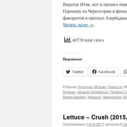
Вкратце Итак, вот и прошел пе
Парнишу из Черногории в финал 
фаворитом я признал Азербаджан
Читать далее
→
40778 total views
Поделиться:
Twitter
Facebook
Рубрика:
Культура
,
Музыка
,
Новости
|
М
Музыка
,
первый полуфинал
,
Полина С
Вячеславович
,
Украина
,
Черногория
,
Ю
Lettuce – Crush (2015
Опубликовано
14.02.2017
автором
P1ra