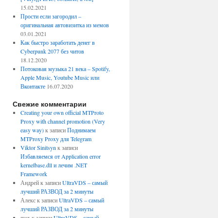
15.02.2021
Прости если загородил –
оригинальная автовизитка из мемов
03.01.2021
Как быстро заработать денег в
Cyberpunk 2077 без читов
18.12.2020
Потоковая музыка 21 века – Spotify,
Apple Music, Youtube Music или
Вконтакте
16.07.2020
Свежие комментарии
Creating your own official MTProto
Proxy with channel promotion (Very
easy way)
к записи
Поднимаем
MTProxy Proxy для Telegram
Viktor Sinitsyn
к записи
Избавляемся от Application error
kernelbase.dll и лечим .NET
Framework
Андрей
к записи
UltraVDS – самый
лучший РАЗВОД за 2 минуты
Алекс
к записи
UltraVDS – самый
лучший РАЗВОД за 2 минуты
max
к записи
UltraVDS – самый