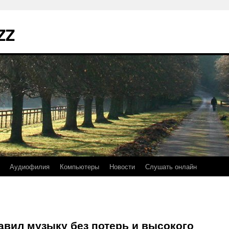
ZZ
Аудиофилия
Компьютеры
Новости
Слушать онлайн
авил музыку без потерь и высокого