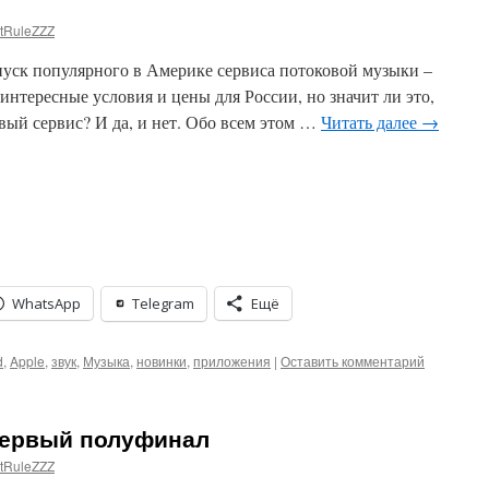
tRuleZZZ
пуск популярного в Америке сервиса потоковой музыки –
интересные условия и цены для России, но значит ли это,
овый сервис? И да, и нет. Обо всем этом …
Читать далее
→
WhatsApp
Telegram
Ещё
d
,
Apple
,
звук
,
Музыка
,
новинки
,
приложения
|
Оставить комментарий
Первый полуфинал
tRuleZZZ