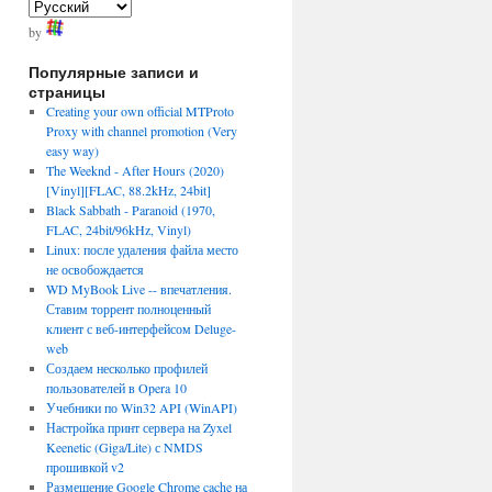
by
Популярные записи и
страницы
Creating your own official MTProto
Proxy with channel promotion (Very
easy way)
The Weeknd - After Hours (2020)
[Vinyl][FLAC, 88.2kHz, 24bit]
Black Sabbath - Paranoid (1970,
FLAC, 24bit/96kHz, Vinyl)
Linux: после удаления файла место
не освобождается
WD MyBook Live -- впечатления.
Ставим торрент полноценный
клиент с веб-интерфейсом Deluge-
web
Создаем несколько профилей
пользователей в Opera 10
Учебники по Win32 API (WinAPI)
Настройка принт сервера на Zyxel
Keenetic (Giga/Lite) с NMDS
прошивкой v2
Размещение Google Chrome cache на