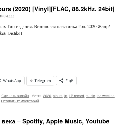
urs (2020) [Vinyl][FLAC, 88.2kHz, 24bit]
tRuleZZZ
ours Тип издания: Виниловая пластинка Год: 2020 Жанр/
e6 Dislike1
WhatsApp
Telegram
Ещё
,
Слушать онлайн
|
Метки:
2020
,
album
,
lp
,
LP record
,
music
,
the weeknd
,
|
Оставить комментарий
века – Spotify, Apple Music, Youtube