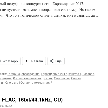
рвый полуфинал конкурса песен Евровидение 2017.
не пустили, хоть мне и понравился его номер. Но своим
. Что-то в готическом стиле, прям как мне нравится, да …
WhatsApp
Telegram
Ещё
етки:
Гагарина
,
евровидение
,
Евровидение-2017
,
конкурсы
,
Лазарев
,
ергеевна
,
Российская империя
,
россия
,
Самойлова
,
Сергей
лия Олеговна
|
Оставить комментарий
, FLAC, 16bit/44.1kHz, CD)
tRuleZZZ