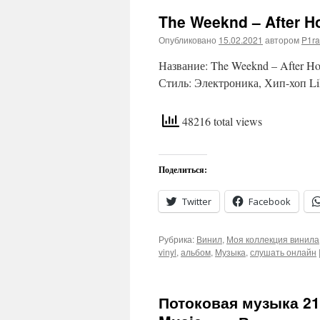
The Weeknd – After Ho
Опубликовано
15.02.2021
автором
P1ra
Название: The Weeknd – After H
Стиль: Электроника, Хип-хоп Lik
48216 total views
Поделиться:
Twitter
Facebook
Рубрика:
Винил
,
Моя коллекция винила
vinyl
,
альбом
,
Музыка
,
слушать онлайн
Потоковая музыка 21 