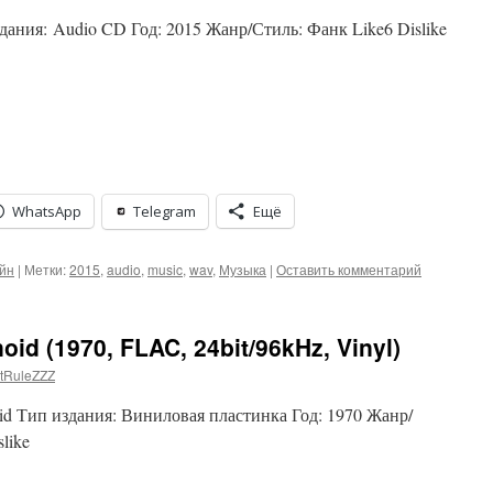
здания: Audio CD Год: 2015 Жанр/Стиль: Фанк Like6 Dislike
WhatsApp
Telegram
Ещё
йн
|
Метки:
2015
,
audio
,
music
,
wav
,
Музыка
|
Оставить комментарий
oid (1970, FLAC, 24bit/96kHz, Vinyl)
tRuleZZZ
oid Тип издания: Виниловая пластинка Год: 1970 Жанр/
like