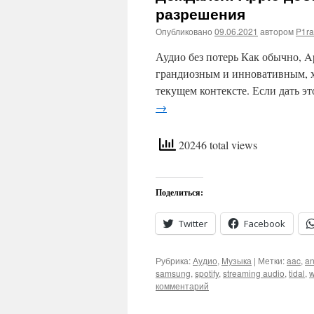
разрешения
Опубликовано
09.06.2021
автором
P1ra
Аудио без потерь Как обычно, A
грандиозным и инновативным, хот
текущем контексте. Если дать э
→
20246 total views
Поделиться:
Twitter
Facebook
Рубрика:
Аудио
,
Музыка
|
Метки:
aac
,
an
samsung
,
spotify
,
streaming audio
,
tidal
,
w
комментарий