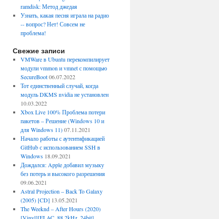
ramdisk: Метод джедая
Узнать, какая песня играла на радио
-- вопрос? Нет! Совсем не
проблема!
Свежие записи
VMWare в Ubuntu перекомпилирует
модули vmmon и vmnet с помощью
SecureBoot
06.07.2022
Тот единственный случай, когда
модуль DKMS nvidia не установлен
10.03.2022
Xbox Live 100% Проблема потери
пакетов – Решение (Windows 10 и
для Windows 11)
07.11.2021
Начало работы с аутентификацией
GitHub с использованием SSH в
Windows
18.09.2021
Дождался: Apple добавил музыку
без потерь и высокого разрешения
09.06.2021
Astral Projection – Back To Galaxy
(2005) [CD]
13.05.2021
The Weeknd – After Hours (2020)
[Vinyl][FLAC, 88.2kHz, 24bit]