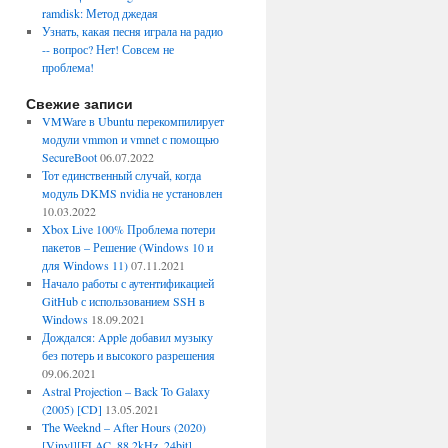
ramdisk: Метод джедая
Узнать, какая песня играла на радио
-- вопрос? Нет! Совсем не
проблема!
Свежие записи
VMWare в Ubuntu перекомпилирует
модули vmmon и vmnet с помощью
SecureBoot
06.07.2022
Тот единственный случай, когда
модуль DKMS nvidia не установлен
10.03.2022
Xbox Live 100% Проблема потери
пакетов – Решение (Windows 10 и
для Windows 11)
07.11.2021
Начало работы с аутентификацией
GitHub с использованием SSH в
Windows
18.09.2021
Дождался: Apple добавил музыку
без потерь и высокого разрешения
09.06.2021
Astral Projection – Back To Galaxy
(2005) [CD]
13.05.2021
The Weeknd – After Hours (2020)
[Vinyl][FLAC, 88.2kHz, 24bit]