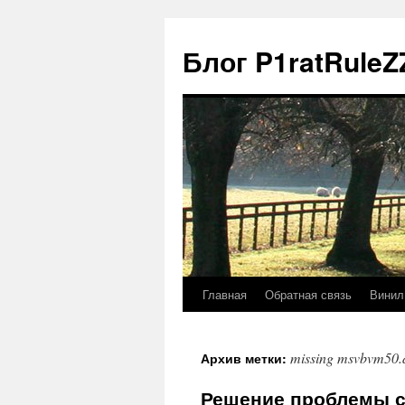
Блог P1ratRuleZ
Главная
Обратная связь
Винил
missing msvbvm50.d
Архив метки:
Решение проблемы с