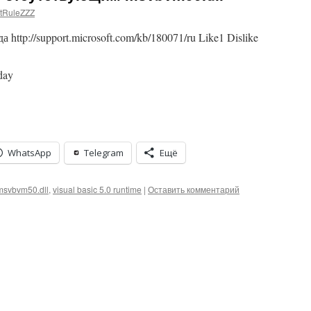
tRuleZZZ
http://support.microsoft.com/kb/180071/ru Like1 Dislike
day
WhatsApp
Telegram
Ещё
msvbvm50.dll
,
visual basic 5.0 runtime
|
Оставить комментарий