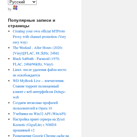
by
Популярные записи и
страницы
Creating your own official MTProto
Proxy with channel promotion (Very
easy way)
The Weeknd - After Hours (2020)
[Vinyl][FLAC, 88.2kHz, 24bit]
Black Sabbath - Paranoid (1970,
FLAC, 24bit/96kHz, Vinyl)
Linux: после удаления файла место
не освобождается
WD MyBook Live -- впечатления.
Ставим торрент полноценный
клиент с веб-интерфейсом Deluge-
web
Создаем несколько профилей
пользователей в Opera 10
Учебники по Win32 API (WinAPI)
Настройка принт сервера на Zyxel
Keenetic (Giga/Lite) с NMDS
прошивкой v2
Размещение Google Chrome cache на