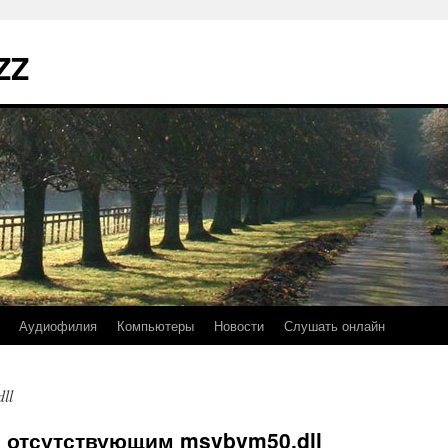
ZZ
Аудиофилия
Компьютеры
Новости
Слушать онлайн
ll
 отсутствующим msvbvm50.dll