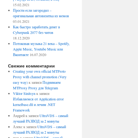
15.02.2021
Прости если загородил –
оригинальная автовизитка из мемов
03.01.2021
Как быстро заработать денег в
Cyberpunk 2077 без читов
18.12.2020
Потоковая музыка 21 века – Spotify,
Apple Music, Youtube Music или
Вконтакте
16.07.2020
Свежие комментарии
Creating your own official MTProto
Proxy with channel promotion (Very
easy way)
к записи
Поднимаем
MTProxy Proxy для Telegram
Viktor Sinitsyn
к записи
Избавляемся от Application error
kernelbase.dll и лечим .NET
Framework
Андрей
к записи
UltraVDS – самый
лучший РАЗВОД за 2 минуты
Алекс
к записи
UltraVDS – самый
лучший РАЗВОД за 2 минуты
max
к записи
UltraVDS – самый