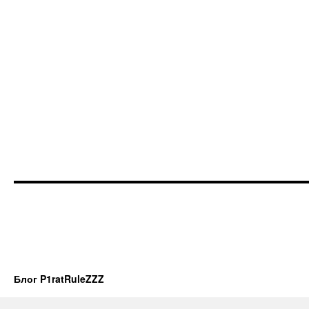
Блог P1ratRuleZZZ