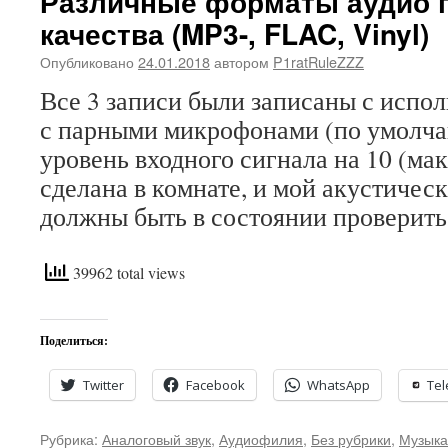
Различные форматы аудио 
качества (MP3-, FLAC, Vinyl)
Опубликовано
24.01.2018
автором
P1ratRuleZZZ
Все 3 записи были записаны с испо
с парными микрофонами (по умолча
уровень входного сигнала на 10 (ма
сделана в комнате, и мой акустичес
должны быть в состоянии проверит
39962 total views
Поделиться:
Twitter
Facebook
WhatsApp
Te
Рубрика:
Аналоговый звук
,
Аудиофилия
,
Без рубрики
,
Музыка