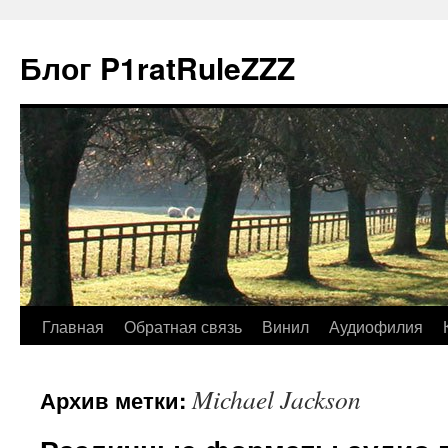
Блог P1ratRuleZZZ
Главная
Обратная связь
Винил
Аудиофилия
Michael Jackson
Архив метки: