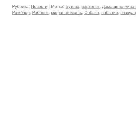
Рубрика:
Новости
|
Метки:
Бутово
,
вертолет
,
Домашние живо
Рамблер
,
Ребёнок
,
скорая помощь
,
Собака
,
событие
,
эвакуа