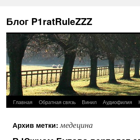
Блог P1ratRuleZZZ
Главная
Обратная связь
Винил
Аудиофилия
медецина
Архив метки: