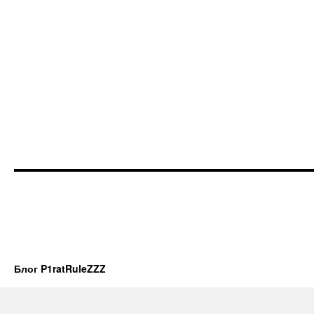
Блог P1ratRuleZZZ