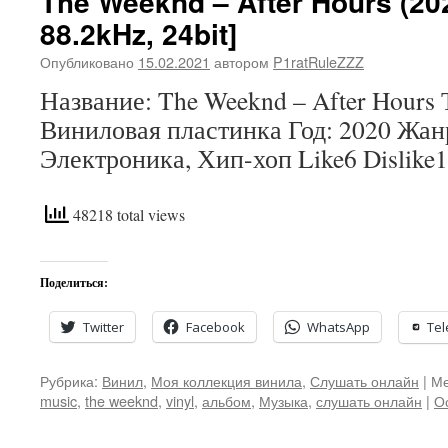
The Weeknd – After Hours (202
88.2kHz, 24bit]
Опубликовано
15.02.2021
автором
P1ratRuleZZZ
Название: The Weeknd – After Hours 
Виниловая пластинка Год: 2020 Жан
Электроника, Хип-хоп Like6 Dislike1
48218 total views
Поделиться:
Twitter
Facebook
WhatsApp
Te
Рубрика:
Винил
,
Моя коллекция винила
,
Слушать онлайн
|
Ме
music
,
the weeknd
,
vinyl
,
альбом
,
Музыка
,
слушать онлайн
|
О