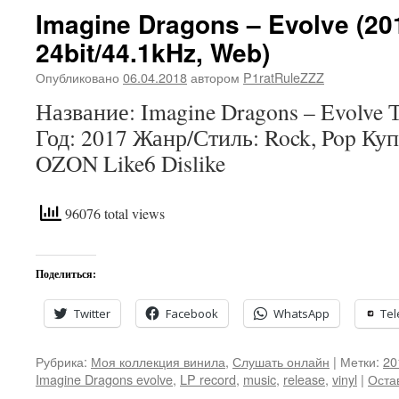
Imagine Dragons – Evolve (20
24bit/44.1kHz, Web)
Опубликовано
06.04.2018
автором
P1ratRuleZZZ
Название: Imagine Dragons – Evolve
Год: 2017 Жанр/Стиль: Rock, Pop Купи
OZON Like6 Dislike
96076 total views
Поделиться:
Twitter
Facebook
WhatsApp
Te
Рубрика:
Моя коллекция винила
,
Слушать онлайн
|
Метки:
20
Imagine Dragons evolve
,
LP record
,
music
,
release
,
vinyl
|
Оста