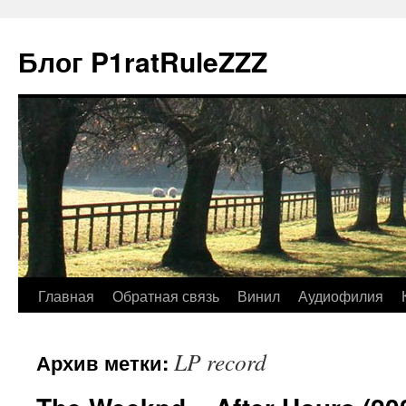
Блог P1ratRuleZZZ
Главная
Обратная связь
Винил
Аудиофилия
LP record
Архив метки: