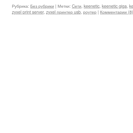
Рубрика:
Без рубрики
|
Метки:
Cети
,
keenetic
,
keenetic giga
,
ke
zyxel print server
,
zyxel принтер usb
,
роутер
|
Комментарии (8