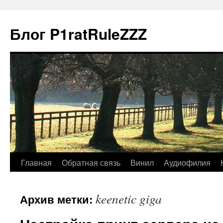
Блог P1ratRuleZZZ
Главная
Обратная связь
Винил
Аудиофилия
keenetic giga
Архив метки: