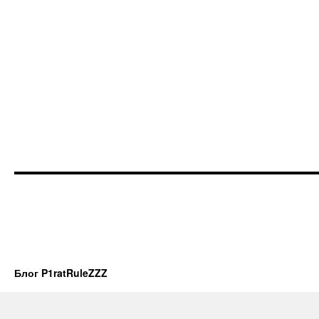
Блог P1ratRuleZZZ