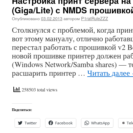
Настройка принт сервера на 
(Giga/Lite) с NMDS прошивко
Опубликовано
03.02.2013
автором
P1ratRuleZZZ
Столкнулся с проблемой, когда прин
вот этому мануалу, отлично работав
перестал работать с прошивкой v2 Be
новой прошивке принтер должен раб
(Windows Network/Samba shares) — т
расшарить принтер …
Читать далее
258503 total views
Поделиться:
Twitter
Facebook
WhatsApp
Te