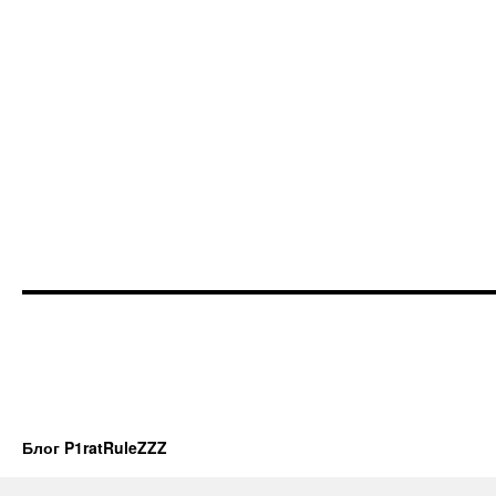
Блог P1ratRuleZZZ