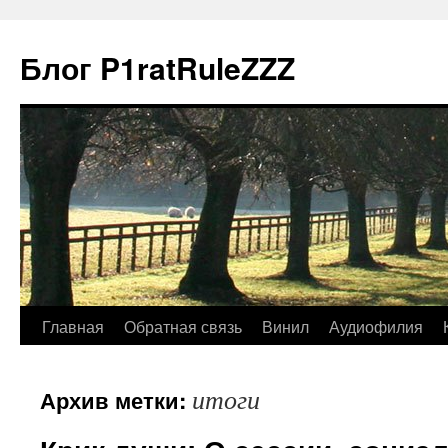
Блог P1ratRuleZZZ
Главная
Обратная связь
Винил
Аудиофилия
итоги
Архив метки: