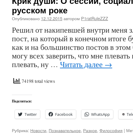
Крик души: О сессии, социа
русском роке
Опубликовано
12.12.2015
автором
P1ratRuleZZZ
Решил от накипевшей внутри меня з
пост, на который в конечном итоге б
как и на большинство постов в этом 
могу всех заверить, что мне плевать 
плевать, ну …
Читать далее
→
74198 total views
Поделиться:
Twitter
Facebook
WhatsApp
Te
Рубрика:
Новости
,
Познавательное
,
Разное
,
Философия
|
Мет