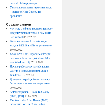
ramdisk: Метод джедая
Узнать, какая песня играла на радио
-- вопрос? Нет! Совсем не
проблема!
Свежие записи
VMWare в Ubuntu перекомпилирует
модули vmmon и vmnet с помощью
SecureBoot
06.07.2022
Тот единственный случай, когда
модуль DKMS nvidia не установлен
10.03.2022
Xbox Live 100% Проблема потери
пакетов – Решение (Windows 10 и
для Windows 11)
07.11.2021
Начало работы с аутентификацией
GitHub с использованием SSH в
Windows
18.09.2021
Дождался: Apple добавил музыку
без потерь и высокого разрешения
09.06.2021
Astral Projection – Back To Galaxy
(2005) [CD]
13.05.2021
The Weeknd – After Hours (2020)
[Vinyl][FLAC, 88.2kHz, 24bit]