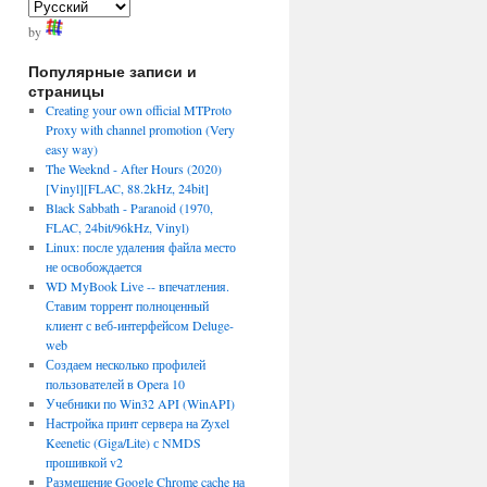
by
Популярные записи и
страницы
Creating your own official MTProto
Proxy with channel promotion (Very
easy way)
The Weeknd - After Hours (2020)
[Vinyl][FLAC, 88.2kHz, 24bit]
Black Sabbath - Paranoid (1970,
FLAC, 24bit/96kHz, Vinyl)
Linux: после удаления файла место
не освобождается
WD MyBook Live -- впечатления.
Ставим торрент полноценный
клиент с веб-интерфейсом Deluge-
web
Создаем несколько профилей
пользователей в Opera 10
Учебники по Win32 API (WinAPI)
Настройка принт сервера на Zyxel
Keenetic (Giga/Lite) с NMDS
прошивкой v2
Размещение Google Chrome cache на