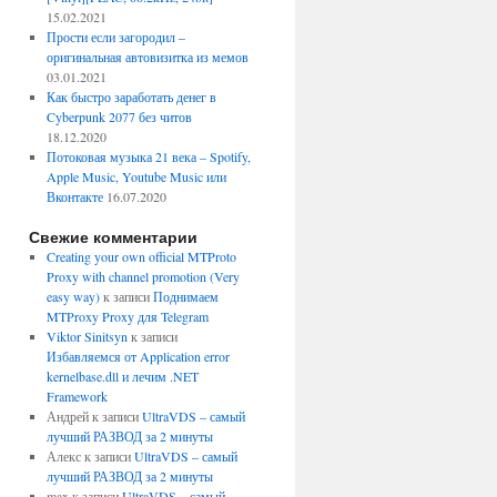
15.02.2021
Прости если загородил –
оригинальная автовизитка из мемов
03.01.2021
Как быстро заработать денег в
Cyberpunk 2077 без читов
18.12.2020
Потоковая музыка 21 века – Spotify,
Apple Music, Youtube Music или
Вконтакте
16.07.2020
Свежие комментарии
Creating your own official MTProto
Proxy with channel promotion (Very
easy way)
к записи
Поднимаем
MTProxy Proxy для Telegram
Viktor Sinitsyn
к записи
Избавляемся от Application error
kernelbase.dll и лечим .NET
Framework
Андрей
к записи
UltraVDS – самый
лучший РАЗВОД за 2 минуты
Алекс
к записи
UltraVDS – самый
лучший РАЗВОД за 2 минуты
max
к записи
UltraVDS – самый