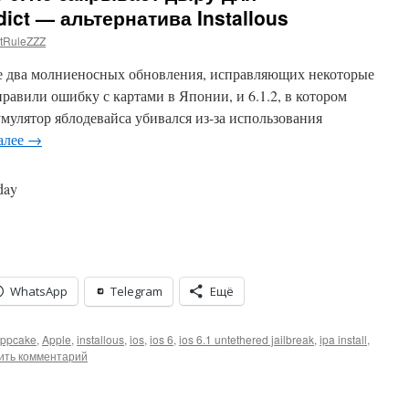
ct — альтернатива Installous
tRuleZZZ
е два молниеносных обновления, исправляющих некоторые
правили ошибку с картами в Японии, и 6.1.2, в котором
умулятор яблодевайса убивался из-за использования
алее
→
day
WhatsApp
Telegram
Ещё
ppcake
,
Apple
,
installous
,
ios
,
ios 6
,
ios 6.1 untethered jailbreak
,
ipa install
,
ить комментарий