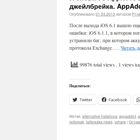
джейлбрейка. AppAddi
Опубликовано
01.03.2013
автором
P1ra
После выхода iOS 6.1 вышло ещ
ошибки: iOS 6.1.1, в котором по
устранили баг, при котором акк
протокола Exchange. …
Читать д
99876 total views
, 1 views to
Поделиться:
Twitter
Facebook
Метки:
alternative installous
,
appaddict
,
a
jailbreak
,
jailbreaks news
,
vshare
|
Остав