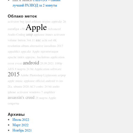
лучший РАЗВОД за 2 минуты
Облако меток
activator bug ipad
arkham origins
apptrakr
26
Apple
октября
+58
Advanced
amp
Audio Coding
applause itunes
activator
aac
volume button
344.11
achi ssd
4K
resolution
album
alternative installous
2017
appaddict
appcake
Apple презентация
apache index
appsync. hackulous
application
android
error event
28.09.2021
1080p
AES
8 марта
24 bit
Application software
2015
Adobe Photoshop Lightroom
artpop
apple music
applause official
android vs ios
2fa. ubuntu
2020
AC3 codec
24 bit audio
iphone
activator windows 7
amplifier
assassin's creed
28 марта
Apple
секреты
Архивы
Июль 2022
Март 2022
Ноябрь 2021