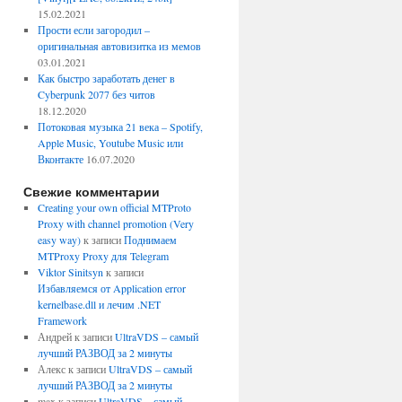
15.02.2021
Прости если загородил –
оригинальная автовизитка из мемов
03.01.2021
Как быстро заработать денег в
Cyberpunk 2077 без читов
18.12.2020
Потоковая музыка 21 века – Spotify,
Apple Music, Youtube Music или
Вконтакте
16.07.2020
Свежие комментарии
Creating your own official MTProto
Proxy with channel promotion (Very
easy way)
к записи
Поднимаем
MTProxy Proxy для Telegram
Viktor Sinitsyn
к записи
Избавляемся от Application error
kernelbase.dll и лечим .NET
Framework
Андрей
к записи
UltraVDS – самый
лучший РАЗВОД за 2 минуты
Алекс
к записи
UltraVDS – самый
лучший РАЗВОД за 2 минуты
max
к записи
UltraVDS – самый