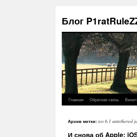
Блог P1ratRuleZ
Главная
Обратная связь
Винил
ios 6.1 untethered j
Архив метки:
И снова об Apple: iO