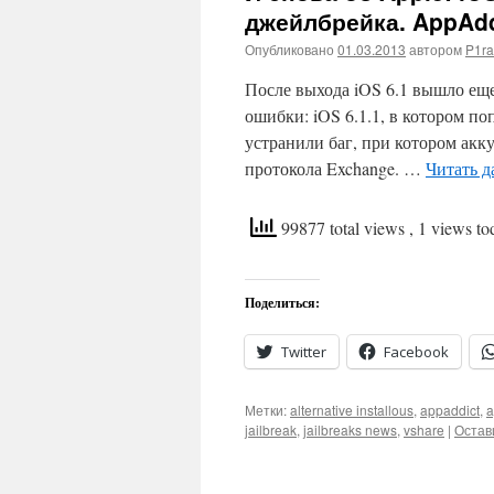
джейлбрейка. AppAddi
Опубликовано
01.03.2013
автором
P1ra
После выхода iOS 6.1 вышло ещ
ошибки: iOS 6.1.1, в котором по
устранили баг, при котором акк
протокола Exchange. …
Читать д
99877 total views
, 1 views to
Поделиться:
Twitter
Facebook
Метки:
alternative installous
,
appaddict
,
a
jailbreak
,
jailbreaks news
,
vshare
|
Остав