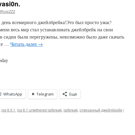
vasi0n.
tRuleZZZ
— день всемирного джейлбрейка!Это был просто ужас!
мени весь мир стал устанавливать джейлбрейк на свои
ии сидии были перегружены, невозможно было даже скачать
все …
Читать далее
→
today
WhatsApp
Telegram
Ещё
,
ios 6.0.1
,
ios 6.1 untethered jailbreak
,
jailbreak
,
отвязанный джейлбрейк
|