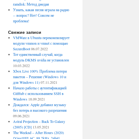
ramdisk: Метод джедая
Узнать, какая песня играла на радио
-- вопрос? Нет! Совсем не
проблема!
Свежие записи
VMWare в Ubuntu перекомпилирует
модули vmmon и vmnet с помощью
SecureBoot
06.07.2022
Тот единственный случай, когда
модуль DKMS nvidia не установлен
10.03.2022
Xbox Live 100% Проблема потери
пакетов – Решение (Windows 10 и
для Windows 11)
07.11.2021
Начало работы с аутентификацией
GitHub с использованием SSH в
Windows
18.09.2021
Дождался: Apple добавил музыку
без потерь и высокого разрешения
09.06.2021
Astral Projection – Back To Galaxy
(2005) [CD]
13.05.2021
The Weeknd – After Hours (2020)
[Vinyl][FLAC, 88.2kHz, 24bit]