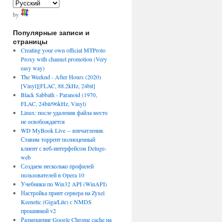
by
Популярные записи и
страницы
Creating your own official MTProto
Proxy with channel promotion (Very
easy way)
The Weeknd - After Hours (2020)
[Vinyl][FLAC, 88.2kHz, 24bit]
Black Sabbath - Paranoid (1970,
FLAC, 24bit/96kHz, Vinyl)
Linux: после удаления файла место
не освобождается
WD MyBook Live -- впечатления.
Ставим торрент полноценный
клиент с веб-интерфейсом Deluge-
web
Создаем несколько профилей
пользователей в Opera 10
Учебники по Win32 API (WinAPI)
Настройка принт сервера на Zyxel
Keenetic (Giga/Lite) с NMDS
прошивкой v2
Размещение Google Chrome cache на