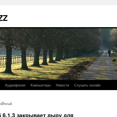
ZZ
Аудиофилия
Компьютеры
Новости
Слушать онлайн
ailbreak
S 6.1.3 закрывает дыру для