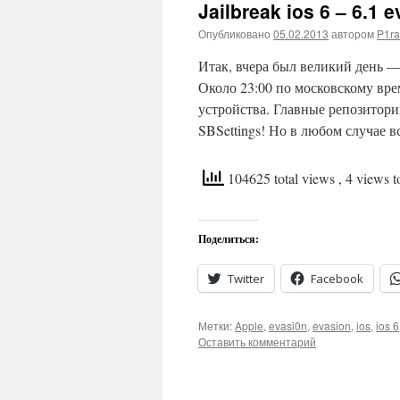
Jailbreak ios 6 – 6.1 e
Опубликовано
05.02.2013
автором
P1ra
Итак, вчера был великий день 
Около 23:00 по московскому вре
устройства. Главные репозитор
SBSettings! Но в любом случае 
104625 total views
, 4 views 
Поделиться:
Twitter
Facebook
Метки:
Apple
,
evasi0n
,
evasion
,
ios
,
ios 6
Оставить комментарий