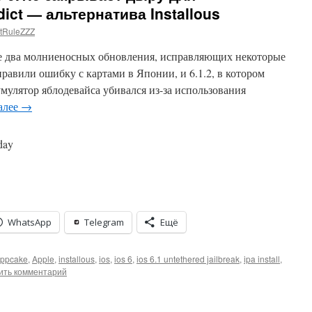
ct — альтернатива Installous
tRuleZZZ
е два молниеносных обновления, исправляющих некоторые
правили ошибку с картами в Японии, и 6.1.2, в котором
умулятор яблодевайса убивался из-за использования
алее
→
day
WhatsApp
Telegram
Ещё
ppcake
,
Apple
,
installous
,
ios
,
ios 6
,
ios 6.1 untethered jailbreak
,
ipa install
,
ить комментарий