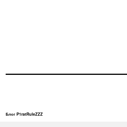
Блог P1ratRuleZZZ