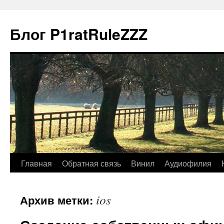
Блог P1ratRuleZZZ
Главная
Обратная связь
Винил
Аудиофилия
ios
Архив метки: