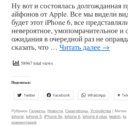
Ну вот и состоялась долгожданная 
айфонов от Apple. Все мы видели ви
будет этот iPhone 6, все представлял
невероятное, умопомрачительное и 
ожидания в очередной раз не оправ
сказать, что …
Читать далее
→
58967 total views
Поделиться:
Twitter
Facebook
WhatsApp
Te
Рубрика:
Гаджеты
,
Новости
,
Смартфоны
,
Устройства
|
Метки:
iphone
,
iphone 5
,
iPhone 5s
,
iphone 6
,
iphone 6 plus
,
iwatch
,
lg
комментарий