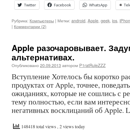
Twitter
Facebook
WhatsApp
Te
Рубрика:
Компьютеры
|
Метки:
android
,
Apple
,
geek
,
ios
,
iPhon
|
Комментарии (2)
Apple разочаровывает. Зад
альтернативах.
Опубликовано
20.09.2013
автором
P1ratRuleZZZ
Вступление Хотелось бы коротко ра
продуктах от Apple, точнее, поведат
ожиданиях, которые не сошлись с р
тему полностью, если вам интересно
негативных восклицаний об Apple. Li
148418 total views
, 2 views today