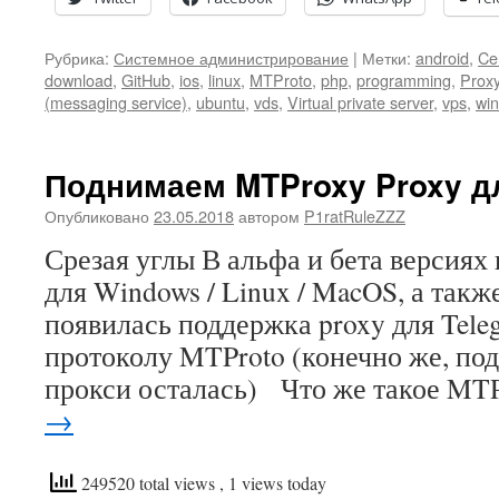
Рубрика:
Системное администрирование
|
Метки:
android
,
Ce
download
,
GitHub
,
ios
,
linux
,
MTProto
,
php
,
programming
,
Proxy
(messaging service)
,
ubuntu
,
vds
,
Virtual private server
,
vps
,
wi
Поднимаем MTProxy Proxy д
Опубликовано
23.05.2018
автором
P1ratRuleZZZ
Срезая углы В альфа и бета версиях
для Windows / Linux / MacOS, а такж
появилась поддержка proxy для Tel
протоколу MTProto (конечно же, п
прокси осталась) Что же такое MT
→
249520 total views
, 1 views today