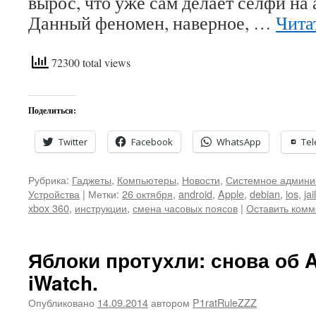
вырос, что уже сам делает селфи на а
Данный феномен, наверное, …
Чита
72300 total views
Поделиться:
Twitter
Facebook
WhatsApp
Te
Рубрика:
Гаджеты
,
Компьютеры
,
Новости
,
Системное админи
Устройства
|
Метки:
26 октября
,
android
,
Apple
,
debian
,
ios
,
ja
xbox 360
,
инструкции
,
смена часовых поясов
|
Оставить комм
Яблоки протухли: снова об A
iWatch.
Опубликовано
14.09.2014
автором
P1ratRuleZZZ