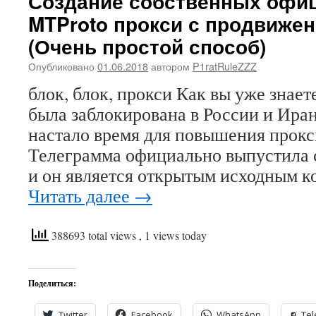
Создание собственных офи
MTProto прокси с продвиже
(Очень простой способ)
Опубликовано
01.06.2018
автором
P1ratRuleZZZ
блок, блок, прокси Как вы уже знает
была заблокирована в России и Иране
настало время для повышения прокс
Телеграмма официально выпустила с
и он является открытым исходным 
Читать далее
→
388693 total views
, 1 views today
Поделиться:
Twitter
Facebook
WhatsApp
Te