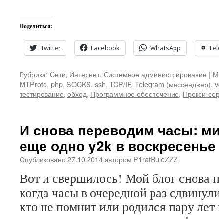
Поделиться:
Twitter
Facebook
WhatsApp
Te
Рубрика:
Cети
,
Интернет
,
Системное администрирование
|
М
MTProto
,
php
,
SOCKS
,
ssh
,
TCP/IP
,
Telegram (мессенджер)
,
v
тестирование
,
обход
,
Программное обеспечение
,
Прокси-се
И снова переводим часы: ми
еще одно y2k в воскресенье
Опубликовано
27.10.2014
автором
P1ratRuleZZZ
Вот и свершилось! Мой блог снова 
когда часы в очередной раз сдвинули
кто не помнит или родился пару лет 