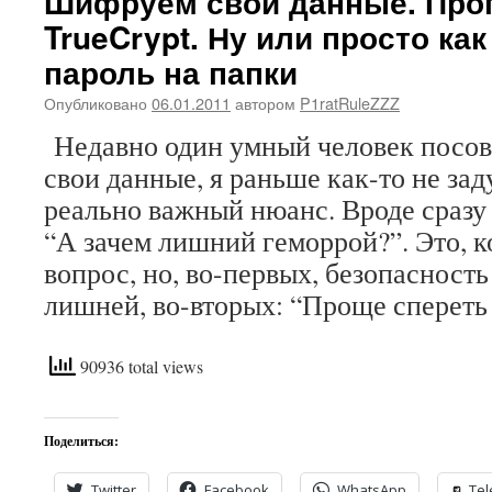
Шифруем свои данные. Про
TrueCrypt. Ну или просто ка
пароль на папки
Опубликовано
06.01.2011
автором
P1ratRuleZZZ
Недавно один умный человек посов
свои данные, я раньше как-то не зад
реально важный нюанс. Вроде сразу 
“А зачем лишний геморрой?”. Это, 
вопрос, но, во-первых, безопасность
лишней, во-вторых: “Проще сперет
90936 total views
Поделиться:
Twitter
Facebook
WhatsApp
Te