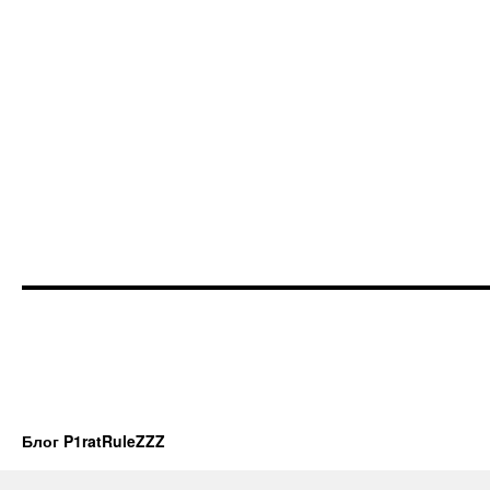
Блог P1ratRuleZZZ