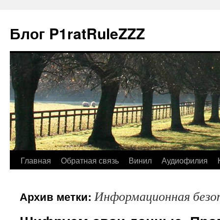
Блог P1ratRuleZZZ
Главная
Обратная связь
Винил
Аудиофилия
Информационная безо
Архив метки: