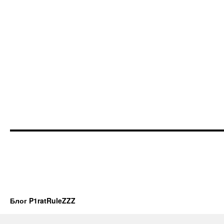
Блог P1ratRuleZZZ