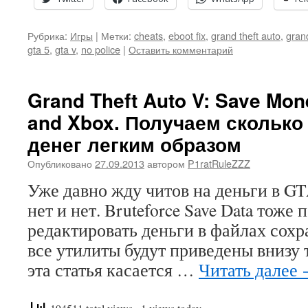
Рубрика:
Игры
|
Метки:
cheats
,
eboot fix
,
grand theft auto
,
grand
gta 5
,
gta v
,
no police
|
Оставить комментарий
Grand Theft Auto V: Save Mone
and Xbox. Получаем сколько
денег легким образом
Опубликовано
27.09.2013
автором
P1ratRuleZZZ
Уже давно жду читов на деньги в GTA
нет и нет. Bruteforce Save Data тоже 
редактировать деньги в файлах сох
все утилиты будут приведены внизу
эта статья касается …
Читать далее