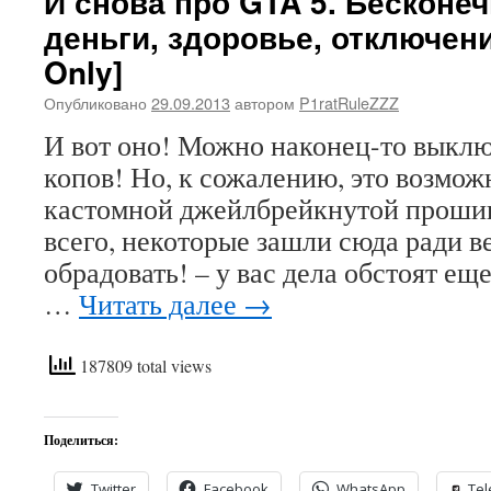
И снова про GTA 5. Бесконе
деньги, здоровье, отключен
Only]
Опубликовано
29.09.2013
автором
P1ratRuleZZZ
И вот оно! Можно наконец-то выкл
копов! Но, к сожалению, это возмож
кастомной джейлбрейкнутой прошив
всего, некоторые зашли сюда ради в
обрадовать! – у вас дела обстоят еще
…
Читать далее
→
187809 total views
Поделиться:
Twitter
Facebook
WhatsApp
Te