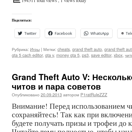
194511 total views
, 1 views today
Поделиться:
Twitter
Facebook
WhatsApp
Te
Рубрика:
Игры
|
Метки:
cheats
,
grand theft auto
,
grand theft au
gta 5 cach editor
,
gta v
,
money gta 5
,
ps3
,
save editor
,
xbox
,
чит
Grand Theft Auto V: Нескол
читов и пара советов
Опубликовано
20.09.2013
автором
P1ratRuleZZZ
Внимание! Перед использованием чи
сохраняйтесь! Так как при включени
будете получать призы и трофеи до 
Читайте тему полностью, чтобы узна