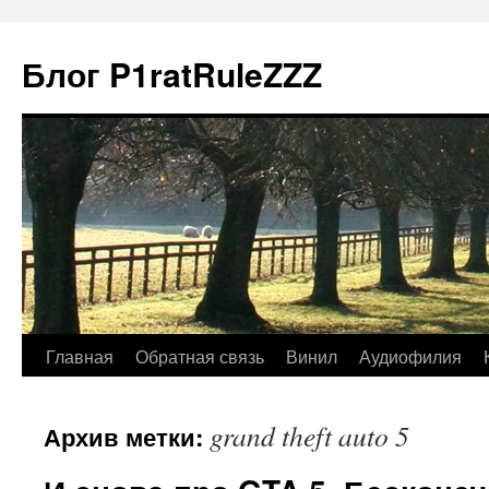
Блог P1ratRuleZZZ
Главная
Обратная связь
Винил
Аудиофилия
grand theft auto 5
Архив метки: