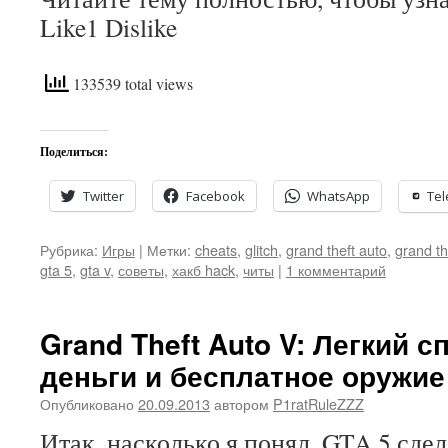
Like1 Dislike
133539 total views
Поделиться:
Twitter
Facebook
WhatsApp
Te
Рубрика:
Игры
|
Метки:
cheats
,
glitch
,
grand theft auto
,
grand th
gta 5
,
gta v
,
советы
,
хакб hack
,
читы
|
1 комментарий
Grand Theft Auto V: Легкий 
деньги и бесплатное оружие
Опубликовано
20.09.2013
автором
P1ratRuleZZZ
Итак, насколько я понял, GTA 5 сде