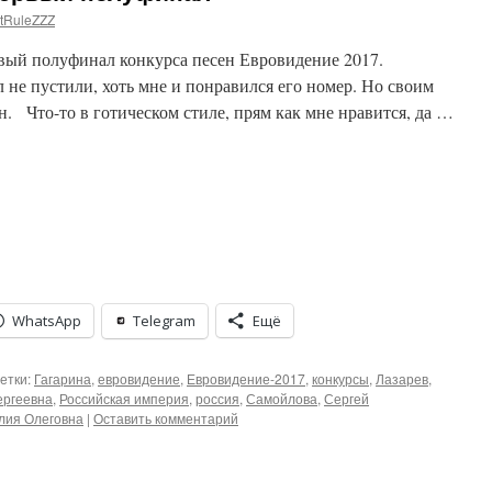
tRuleZZZ
рвый полуфинал конкурса песен Евровидение 2017.
не пустили, хоть мне и понравился его номер. Но своим
. Что-то в готическом стиле, прям как мне нравится, да …
WhatsApp
Telegram
Ещё
етки:
Гагарина
,
евровидение
,
Евровидение-2017
,
конкурсы
,
Лазарев
,
ергеевна
,
Российская империя
,
россия
,
Самойлова
,
Сергей
лия Олеговна
|
Оставить комментарий