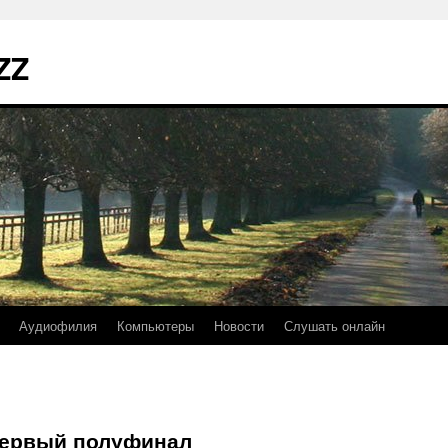
ZZ
Аудиофилия
Компьютеры
Новости
Слушать онлайн
Первый полуфинал