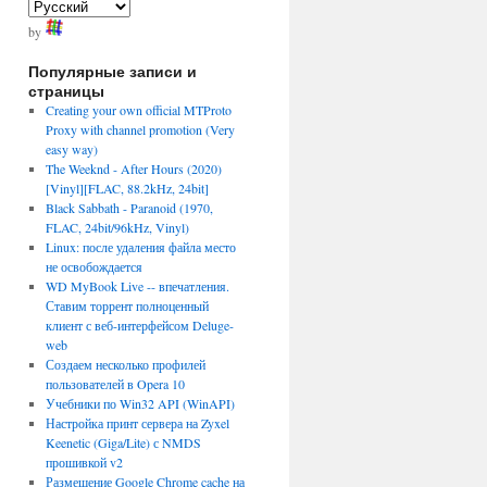
by
Популярные записи и
страницы
Creating your own official MTProto
Proxy with channel promotion (Very
easy way)
The Weeknd - After Hours (2020)
[Vinyl][FLAC, 88.2kHz, 24bit]
Black Sabbath - Paranoid (1970,
FLAC, 24bit/96kHz, Vinyl)
Linux: после удаления файла место
не освобождается
WD MyBook Live -- впечатления.
Ставим торрент полноценный
клиент с веб-интерфейсом Deluge-
web
Создаем несколько профилей
пользователей в Opera 10
Учебники по Win32 API (WinAPI)
Настройка принт сервера на Zyxel
Keenetic (Giga/Lite) с NMDS
прошивкой v2
Размещение Google Chrome cache на