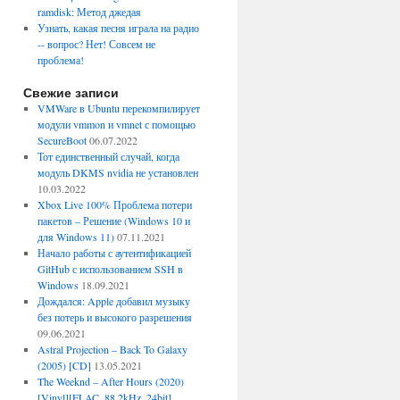
ramdisk: Метод джедая
Узнать, какая песня играла на радио
-- вопрос? Нет! Совсем не
проблема!
Свежие записи
VMWare в Ubuntu перекомпилирует
модули vmmon и vmnet с помощью
SecureBoot
06.07.2022
Тот единственный случай, когда
модуль DKMS nvidia не установлен
10.03.2022
Xbox Live 100% Проблема потери
пакетов – Решение (Windows 10 и
для Windows 11)
07.11.2021
Начало работы с аутентификацией
GitHub с использованием SSH в
Windows
18.09.2021
Дождался: Apple добавил музыку
без потерь и высокого разрешения
09.06.2021
Astral Projection – Back To Galaxy
(2005) [CD]
13.05.2021
The Weeknd – After Hours (2020)
[Vinyl][FLAC, 88.2kHz, 24bit]