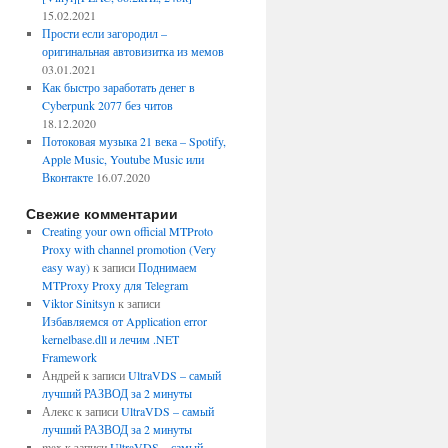
15.02.2021
Прости если загородил –
оригинальная автовизитка из мемов
03.01.2021
Как быстро заработать денег в
Cyberpunk 2077 без читов
18.12.2020
Потоковая музыка 21 века – Spotify,
Apple Music, Youtube Music или
Вконтакте
16.07.2020
Свежие комментарии
Creating your own official MTProto
Proxy with channel promotion (Very
easy way)
к записи
Поднимаем
MTProxy Proxy для Telegram
Viktor Sinitsyn
к записи
Избавляемся от Application error
kernelbase.dll и лечим .NET
Framework
Андрей
к записи
UltraVDS – самый
лучший РАЗВОД за 2 минуты
Алекс
к записи
UltraVDS – самый
лучший РАЗВОД за 2 минуты
max
к записи
UltraVDS – самый