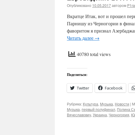
Опубликовано
10.05.2017
автором
P1ra
Вкратце Итак, вот и прошел пе
Парнишу из Черногории в финал 
фаворитом я признал Азербаджан
Читать далее
→
40780 total views
Поделиться:
Twitter
Facebook
Рубрика:
Культура
,
Музыка
,
Новости
|
М
Музыка
,
первый полуфинал
,
Полина С
Вячеславович
,
Украина
,
Черногория
,
Ю