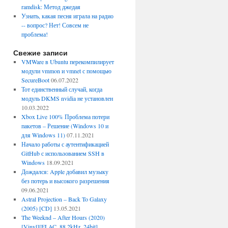
ramdisk: Метод джедая
Узнать, какая песня играла на радио
-- вопрос? Нет! Совсем не
проблема!
Свежие записи
VMWare в Ubuntu перекомпилирует
модули vmmon и vmnet с помощью
SecureBoot
06.07.2022
Тот единственный случай, когда
модуль DKMS nvidia не установлен
10.03.2022
Xbox Live 100% Проблема потери
пакетов – Решение (Windows 10 и
для Windows 11)
07.11.2021
Начало работы с аутентификацией
GitHub с использованием SSH в
Windows
18.09.2021
Дождался: Apple добавил музыку
без потерь и высокого разрешения
09.06.2021
Astral Projection – Back To Galaxy
(2005) [CD]
13.05.2021
The Weeknd – After Hours (2020)
[Vinyl][FLAC, 88.2kHz, 24bit]