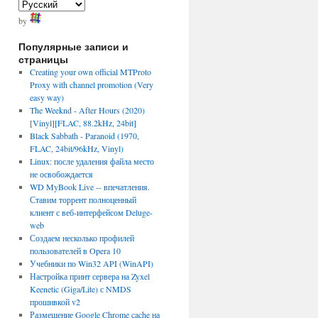
by
Популярные записи и
страницы
Creating your own official MTProto
Proxy with channel promotion (Very
easy way)
The Weeknd - After Hours (2020)
[Vinyl][FLAC, 88.2kHz, 24bit]
Black Sabbath - Paranoid (1970,
FLAC, 24bit/96kHz, Vinyl)
Linux: после удаления файла место
не освобождается
WD MyBook Live -- впечатления.
Ставим торрент полноценный
клиент с веб-интерфейсом Deluge-
web
Создаем несколько профилей
пользователей в Opera 10
Учебники по Win32 API (WinAPI)
Настройка принт сервера на Zyxel
Keenetic (Giga/Lite) с NMDS
прошивкой v2
Размещение Google Chrome cache на