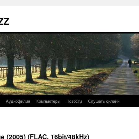
ZZ
Аудиофилия
Компьютеры
Новости
Слушать онлайн
ue (2005) (FLAC, 16bit/48kHz)