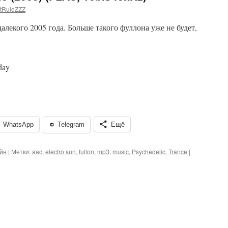
tRuleZZZ
алекого 2005 года. Больше такого фуллона уже не будет,
day
WhatsApp
Telegram
Ещё
йн
|
Метки:
aac
,
electro sun
,
fullon
,
mp3
,
music
,
Psychedelic
,
Trance
|