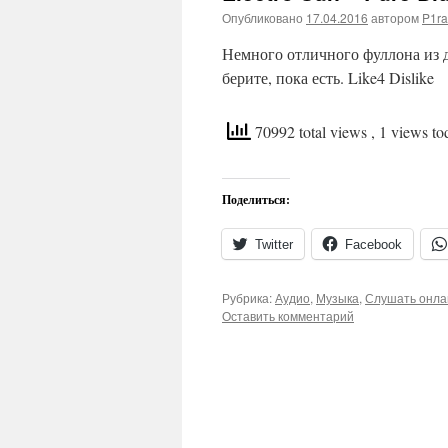
Опубликовано
17.04.2016
автором
P1ra
Немного отличного фуллона из д
берите, пока есть. Like4 Dislike
70992 total views
, 1 views to
Поделиться:
Twitter
Facebook
Рубрика:
Аудио
,
Музыка
,
Слушать онла
Оставить комментарий