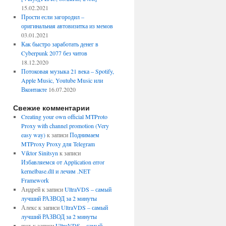
15.02.2021
Прости если загородил –
оригинальная автовизитка из мемов
03.01.2021
Как быстро заработать денег в
Cyberpunk 2077 без читов
18.12.2020
Потоковая музыка 21 века – Spotify,
Apple Music, Youtube Music или
Вконтакте
16.07.2020
Свежие комментарии
Creating your own official MTProto
Proxy with channel promotion (Very
easy way)
к записи
Поднимаем
MTProxy Proxy для Telegram
Viktor Sinitsyn
к записи
Избавляемся от Application error
kernelbase.dll и лечим .NET
Framework
Андрей
к записи
UltraVDS – самый
лучший РАЗВОД за 2 минуты
Алекс
к записи
UltraVDS – самый
лучший РАЗВОД за 2 минуты
max
к записи
UltraVDS – самый