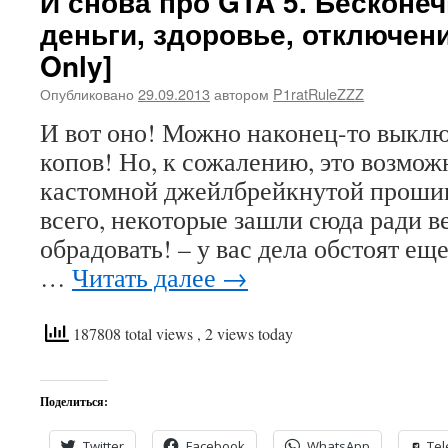
И снова про GTA 5. Бесконе
деньги, здоровье, отключен
Only]
Опубликовано
29.09.2013
автором
P1ratRuleZZZ
И вот оно! Можно наконец-то выкл
копов! Но, к сожалению, это возмож
кастомной джейлбрейкнутой прошив
всего, некоторые зашли сюда ради в
обрадовать! – у вас дела обстоят еще
…
Читать далее
→
187808 total views
, 2 views today
Поделиться:
Twitter
Facebook
WhatsApp
Te