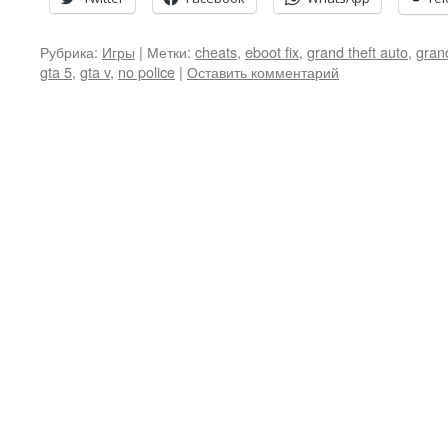
Рубрика:
Игры
|
Метки:
cheats
,
eboot fix
,
grand theft auto
,
grand
gta 5
,
gta v
,
no police
|
Оставить комментарий