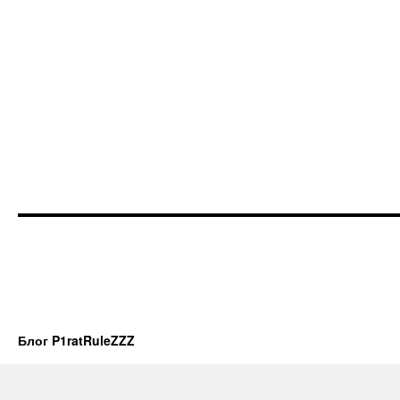
Блог P1ratRuleZZZ