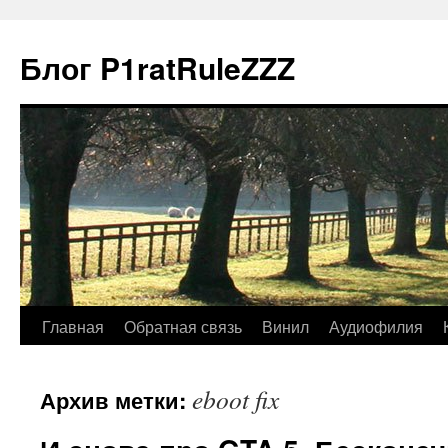
Блог P1ratRuleZZZ
Главная
Обратная связь
Винил
Аудиофилия
eboot fix
Архив метки: