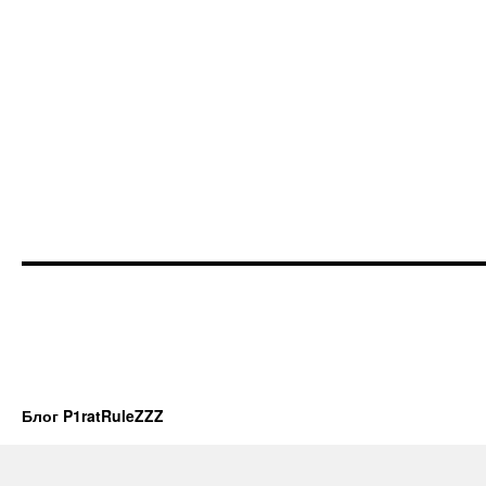
Блог P1ratRuleZZZ