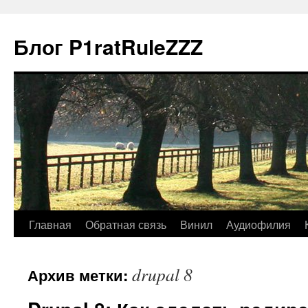
Блог P1ratRuleZZZ
Главная
Обратная связь
Винил
Аудиофилия
drupal 8
Архив метки: