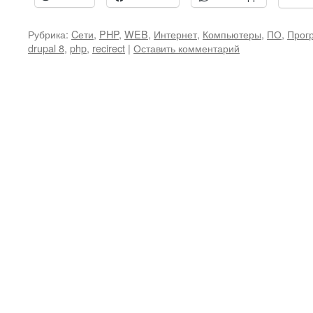
Рубрика:
Cети
,
PHP
,
WEB
,
Интернет
,
Компьютеры
,
ПО
,
Прог
drupal 8
,
php
,
recirect
|
Оставить комментарий