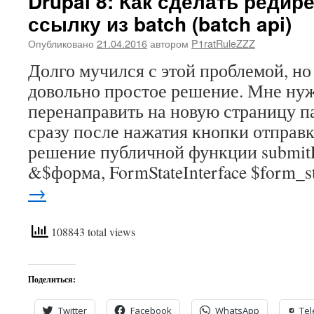
Drupal 8: Как сделать редир
ссылку из batch (batch api)
Опубликовано
21.04.2016
автором
P1ratRuleZZZ
Долго мучился с этой проблемой, н
довольно простое решение. Мне ну
перенаправить на новую страницу п
сразу после нажатия кнопки отправк
решение публичной функции submit
&$форма, FormStateInterface $form_s
→
108843 total views
Поделиться:
Twitter
Facebook
WhatsApp
Te