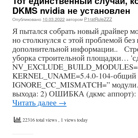
Тот единственный случай, к
DKMS nvidia не установлен
Опубликовано
10.03.2022
автором
P1ratRuleZZZ
Я пытался собрать новый драйвер мод
но столкнулся с этой проблемой без
дополнительной информации.. Стр
уборка строительной площадки… 'сд
NV_EXCLUDE_BUILD_MODULES=
KERNEL_UNAME=5.4.0-104-общий
IGNORE_CC_MISMATCH=” модули…
выхода: 2) ОШИБКА (дкмс аппорт):
Читать далее
→
22316 total views
, 1 views today