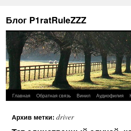
Блог P1ratRuleZZZ
Главная
Обратная связь
Винил
Аудиофилия
driver
Архив метки: