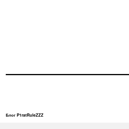
Блог P1ratRuleZZZ