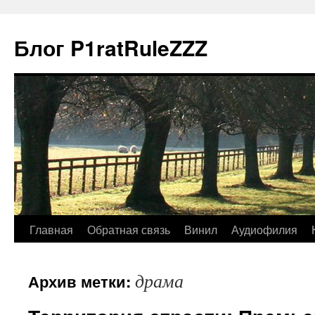
Блог P1ratRuleZZZ
Главная
Обратная связь
Винил
Аудиофилия
драма
Архив метки: