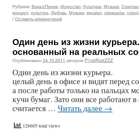
Рубрика:
Вокал/Пение
,
Искусство
,
Культура
,
Музыка
,
Спектак
концерт
,
культура
,
Любовь
,
Музыка
,
мюзикл
,
премьера
,
спект
|
Оставить комментарий
Один день из жизни курьера.
основанный на реальных со
Опубликовано
24.10.2011
автором
P1ratRuleZZZ
Один день из жизни курьера
целый день в офисе и видят перед с
а после работы только на пальцах м
кучи бумаг. Зато они все работают в 
считается …
Читать далее
→
126605 total views