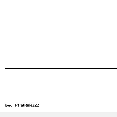
Блог P1ratRuleZZZ