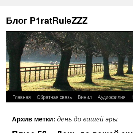
Блог P1ratRuleZZZ
Главная
Обратная связь
Винил
Аудиофилия
день до вашей эры
Архив метки: