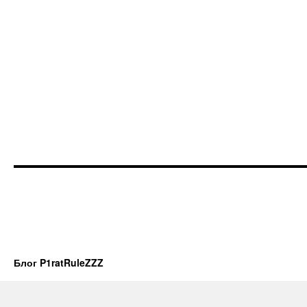
Блог P1ratRuleZZZ