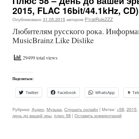
Плюс 58 – День до вашей эры
2015, FLAC 16bit/44.1kHz, CD)
Опубликовано
31.05.2015
автором
P1ratRuleZZZ
Любителям русского рока. Информац
MusicBrainz Like Dislike
29499 total views
Поделиться:
Twitter
Facebook
WhatsApp
Te
Рубрика:
Аудио
,
Музыка
,
Слушать онлайн
|
Метки:
+58
,
2015
,
день до вашей эры
,
плюс 58
|
Оставить комментарий