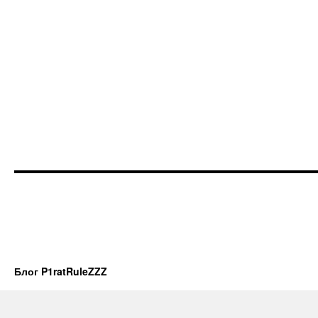
Блог P1ratRuleZZZ