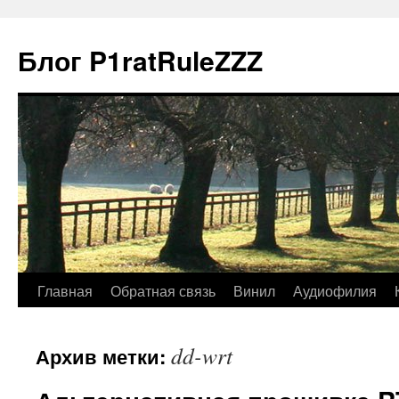
Блог P1ratRuleZZZ
Главная
Обратная связь
Винил
Аудиофилия
dd-wrt
Архив метки: