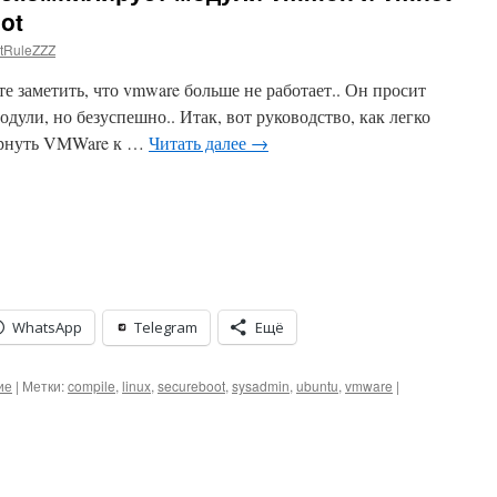
ot
tRuleZZZ
е заметить, что vmware больше не работает.. Он просит
дули, но безуспешно.. Итак, вот руководство, как легко
ернуть VMWare к …
Читать далее
→
WhatsApp
Telegram
Ещё
ие
|
Метки:
compile
,
linux
,
secureboot
,
sysadmin
,
ubuntu
,
vmware
|