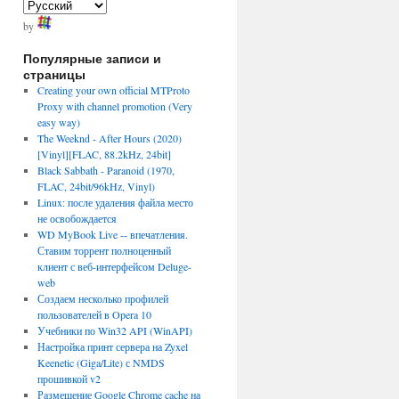
by
Популярные записи и
страницы
Creating your own official MTProto
Proxy with channel promotion (Very
easy way)
The Weeknd - After Hours (2020)
[Vinyl][FLAC, 88.2kHz, 24bit]
Black Sabbath - Paranoid (1970,
FLAC, 24bit/96kHz, Vinyl)
Linux: после удаления файла место
не освобождается
WD MyBook Live -- впечатления.
Ставим торрент полноценный
клиент с веб-интерфейсом Deluge-
web
Создаем несколько профилей
пользователей в Opera 10
Учебники по Win32 API (WinAPI)
Настройка принт сервера на Zyxel
Keenetic (Giga/Lite) с NMDS
прошивкой v2
Размещение Google Chrome cache на