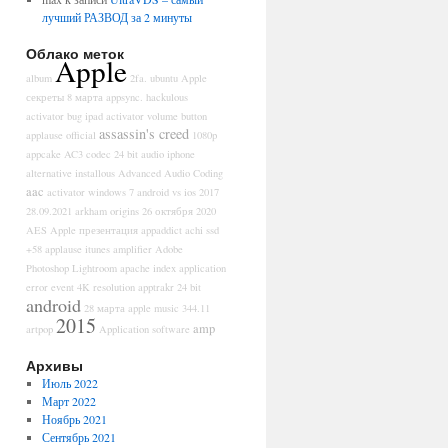
лучший РАЗВОД за 2 минуты
Облако меток
Apple
album
2fa. ubuntu
Apple
секреты
8 марта
appsync. hackulous
activator bug ipad
activator volume button
assassin's creed
applause official
1080p
appcake
AC3 codec
24 bit audio iphone
alternative installous
Advanced Audio Coding
aac
activator windows 7
android vs ios
2017
28.09.2021
arkham origins
26 октября
2020
AES
Apple презентация
appaddict
achi ssd
+58
applause itunes
amplifier
Adobe
Photoshop Lightroom
apache index
application
error event
4K resolution
apptrakr
24 bit
android
28 марта
apple music
344.11
2015
amp
artpop
Application software
Архивы
Июль 2022
Март 2022
Ноябрь 2021
Сентябрь 2021