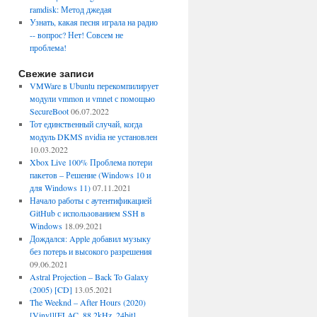
ramdisk: Метод джедая
Узнать, какая песня играла на радио
-- вопрос? Нет! Совсем не
проблема!
Свежие записи
VMWare в Ubuntu перекомпилирует
модули vmmon и vmnet с помощью
SecureBoot
06.07.2022
Тот единственный случай, когда
модуль DKMS nvidia не установлен
10.03.2022
Xbox Live 100% Проблема потери
пакетов – Решение (Windows 10 и
для Windows 11)
07.11.2021
Начало работы с аутентификацией
GitHub с использованием SSH в
Windows
18.09.2021
Дождался: Apple добавил музыку
без потерь и высокого разрешения
09.06.2021
Astral Projection – Back To Galaxy
(2005) [CD]
13.05.2021
The Weeknd – After Hours (2020)
[Vinyl][FLAC, 88.2kHz, 24bit]