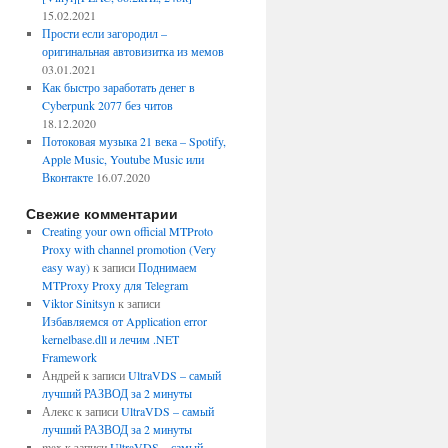
15.02.2021
Прости если загородил –
оригинальная автовизитка из мемов
03.01.2021
Как быстро заработать денег в
Cyberpunk 2077 без читов
18.12.2020
Потоковая музыка 21 века – Spotify,
Apple Music, Youtube Music или
Вконтакте
16.07.2020
Свежие комментарии
Creating your own official MTProto
Proxy with channel promotion (Very
easy way)
к записи
Поднимаем
MTProxy Proxy для Telegram
Viktor Sinitsyn
к записи
Избавляемся от Application error
kernelbase.dll и лечим .NET
Framework
Андрей
к записи
UltraVDS – самый
лучший РАЗВОД за 2 минуты
Алекс
к записи
UltraVDS – самый
лучший РАЗВОД за 2 минуты
max
к записи
UltraVDS – самый