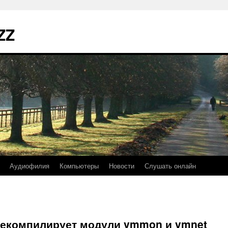
ZZ
Аудиофилия
Компьютеры
Новости
Слушать онлайн
рекомпилирует модули vmmon и vmnet