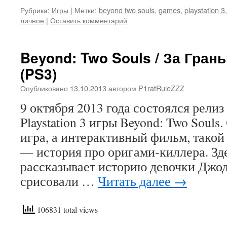
Рубрика:
Игры
|
Метки:
beyond two souls
,
games
,
playstation 3
личное
|
Оставить комментарий
Beyond: Two Souls / За Гран
(PS3)
Опубликовано
13.10.2013
автором
P1ratRuleZZZ
9 октября 2013 года состоялся рели
Playstation 3 игры Beyond: Two Souls.
игра, а интерактивный фильм, такой 
— история про оригами-киллера. Зд
рассказывает историю девочки Джод
срисовали …
Читать далее
→
106831 total views