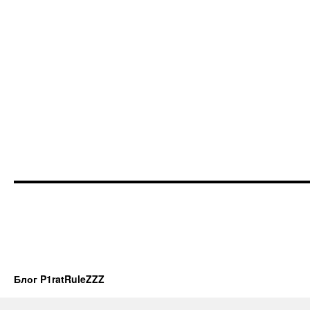
Блог P1ratRuleZZZ