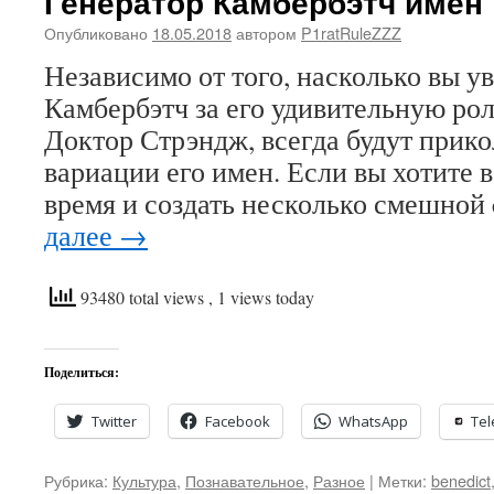
Генератор Камбербэтч имен
Опубликовано
18.05.2018
автором
P1ratRuleZZZ
Независимо от того, насколько вы у
Камбербэтч за его удивительную ро
Доктор Стрэндж, всегда будут прик
вариации его имен. Если вы хотите 
время и создать несколько смешной
далее
→
93480 total views
, 1 views today
Поделиться:
Twitter
Facebook
WhatsApp
Te
Рубрика:
Культура
,
Познавательное
,
Разное
|
Метки:
benedict