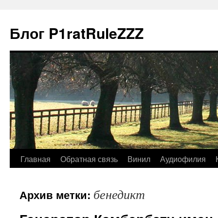
Блог P1ratRuleZZZ
Главная
Обратная связь
Винил
Аудиофилия
бенедикт
Архив метки: