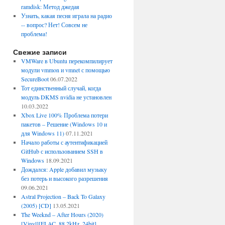
ramdisk: Метод джедая
Узнать, какая песня играла на радио
-- вопрос? Нет! Совсем не
проблема!
Свежие записи
VMWare в Ubuntu перекомпилирует
модули vmmon и vmnet с помощью
SecureBoot
06.07.2022
Тот единственный случай, когда
модуль DKMS nvidia не установлен
10.03.2022
Xbox Live 100% Проблема потери
пакетов – Решение (Windows 10 и
для Windows 11)
07.11.2021
Начало работы с аутентификацией
GitHub с использованием SSH в
Windows
18.09.2021
Дождался: Apple добавил музыку
без потерь и высокого разрешения
09.06.2021
Astral Projection – Back To Galaxy
(2005) [CD]
13.05.2021
The Weeknd – After Hours (2020)
[Vinyl][FLAC, 88.2kHz, 24bit]