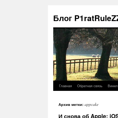
Блог P1ratRuleZ
Главная
Обратная связь
Винил
appcake
Архив метки:
И снова об Apple: iO