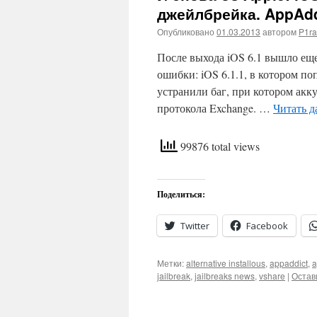
джейлбрейка. AppAddi
Опубликовано
01.03.2013
автором
P1ra
После выхода iOS 6.1 вышло ещ
ошибки: iOS 6.1.1, в котором по
устранили баг, при котором акк
протокола Exchange. …
Читать д
99876 total views
Поделиться:
Twitter
Facebook
Метки:
alternative installous
,
appaddict
,
a
jailbreak
,
jailbreaks news
,
vshare
|
Остав