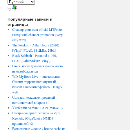
by
Популярные записи и
страницы
Creating your own official MTProto
Proxy with channel promotion (Very
easy way)
The Weeknd - After Hours (2020)
[Vinyl][FLAC, 88.2kHz, 24bit]
Black Sabbath - Paranoid (1970,
FLAC, 24bit/96kHz, Vinyl)
Linux: после удаления файла место
не освобождается
WD MyBook Live -- впечатления.
Ставим торрент полноценный
клиент с веб-интерфейсом Deluge-
web
Создаем несколько профилей
пользователей в Opera 10
Учебники по Win32 API (WinAPI)
Настройка принт сервера на Zyxel
Keenetic (Giga/Lite) с NMDS
прошивкой v2
Размещение Google Chrome cache на