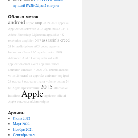
лучший РАЗВОД за 2 минуты
Облако меток
android
amp
artpop
28.09.2021
appcake
Application software
AES
apple music
344.11
Adobe Photoshop Lightroom
appaddict
4K
assassin's creed
resolution
amplifier
2017
24 bit audio iphone
AC3 codec
appsync.
aac
hackulous
album
apache index
1080p
Advanced Audio Coding
achi ssd
+58
application error event
applause itunes
activator windows 7
2020
2fa. ubuntu
android
vs ios
26 октября
apptrakr
activator bug ipad
28 марта
8 марта
activator volume button
24
2015
bit
Apple презентация
alternative
Apple
installous
applause official
Apple секреты
arkham origins
Архивы
Июль 2022
Март 2022
Ноябрь 2021
Сентябрь 2021