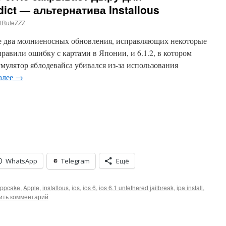
ct — альтернатива Installous
tRuleZZZ
е два молниеносных обновления, исправляющих некоторые
правили ошибку с картами в Японии, и 6.1.2, в котором
умулятор яблодевайса убивался из-за использования
алее
→
WhatsApp
Telegram
Ещё
ppcake
,
Apple
,
installous
,
ios
,
ios 6
,
ios 6.1 untethered jailbreak
,
ipa install
,
ить комментарий