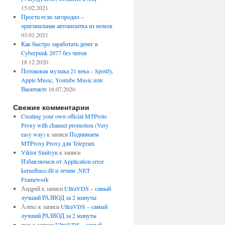
15.02.2021
Прости если загородил –
оригинальная автовизитка из мемов
03.01.2021
Как быстро заработать денег в
Cyberpunk 2077 без читов
18.12.2020
Потоковая музыка 21 века – Spotify,
Apple Music, Youtube Music или
Вконтакте
16.07.2020
Свежие комментарии
Creating your own official MTProto
Proxy with channel promotion (Very
easy way)
к записи
Поднимаем
MTProxy Proxy для Telegram
Viktor Sinitsyn
к записи
Избавляемся от Application error
kernelbase.dll и лечим .NET
Framework
Андрей
к записи
UltraVDS – самый
лучший РАЗВОД за 2 минуты
Алекс
к записи
UltraVDS – самый
лучший РАЗВОД за 2 минуты
max
к записи
UltraVDS – самый