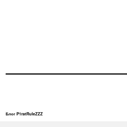
Блог P1ratRuleZZZ