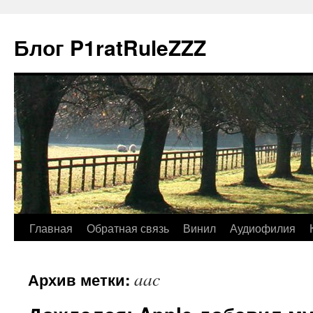
Блог P1ratRuleZZZ
Главная
Обратная связь
Винил
Аудиофилия
aac
Архив метки: