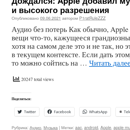
Дождался: Apple добавил му
и высокого разрешения
Опубликовано
09.06.2021
автором
P1ratRuleZZZ
Аудио без потерь Как обычно, Apple
вещи что-то, кажущееся грандиозны
хотя на самом деле это и не так, но 
в текущем контексте. Если дать это
то можно сойтись на …
Читать дале
20247 total views
Поделиться:
Twitter
Facebook
WhatsApp
Te
Рубрика:
Аудио
,
Музыка
|
Метки:
aac
,
android
,
Apple
,
apple mu