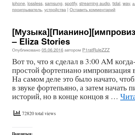
iphone
,
lossless
,
samsung
,
spotify
,
streaming audio
,
tidal
,
wav
,
а
проигрыватель
,
устройства
|
Оставить комментарий
[Музыка][Пианино][импровиза
– Eliza Stories
Опубликовано
05.06.2016
автором
P1ratRuleZZZ
Вот то, что я сделал в 3:00 AM когд
простой фортепиано импровизация в
На самом деле это было начато, что
в звуке фортепьяно, а затем начать п
историй, но в конце концов я …
Чит
72820 total views
Поделиться: