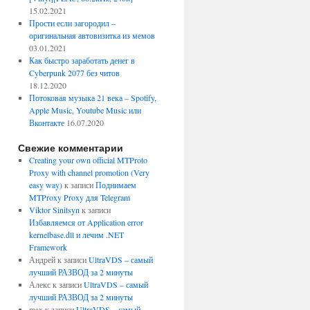
15.02.2021
Прости если загородил –
оригинальная автовизитка из мемов
03.01.2021
Как быстро заработать денег в
Cyberpunk 2077 без читов
18.12.2020
Потоковая музыка 21 века – Spotify,
Apple Music, Youtube Music или
Вконтакте
16.07.2020
Свежие комментарии
Creating your own official MTProto
Proxy with channel promotion (Very
easy way)
к записи
Поднимаем
MTProxy Proxy для Telegram
Viktor Sinitsyn
к записи
Избавляемся от Application error
kernelbase.dll и лечим .NET
Framework
Андрей
к записи
UltraVDS – самый
лучший РАЗВОД за 2 минуты
Алекс
к записи
UltraVDS – самый
лучший РАЗВОД за 2 минуты
max
к записи
UltraVDS – самый