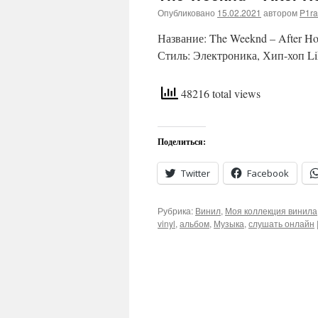
Опубликовано
15.02.2021
автором
P1ra
Название: The Weeknd – After H
Стиль: Электроника, Хип-хоп Lik
48216 total views
Поделиться:
Twitter
Facebook
Рубрика:
Винил
,
Моя коллекция винила
vinyl
,
альбом
,
Музыка
,
слушать онлайн