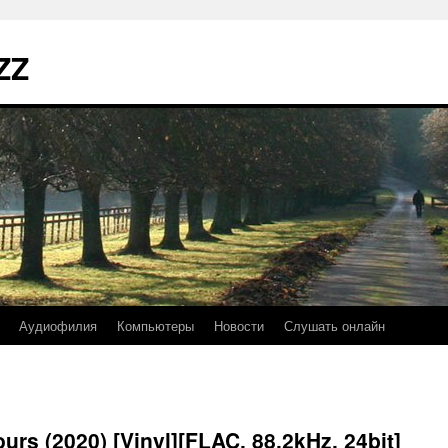
ZZ
Аудиофилия
Компьютеры
Новости
Слушать онлайн
urs (2020) [Vinyl][FLAC, 88.2kHz, 24bit]