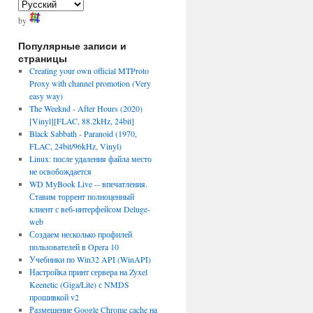
by
Популярные записи и
страницы
Creating your own official MTProto
Proxy with channel promotion (Very
easy way)
The Weeknd - After Hours (2020)
[Vinyl][FLAC, 88.2kHz, 24bit]
Black Sabbath - Paranoid (1970,
FLAC, 24bit/96kHz, Vinyl)
Linux: после удаления файла место
не освобождается
WD MyBook Live -- впечатления.
Ставим торрент полноценный
клиент с веб-интерфейсом Deluge-
web
Создаем несколько профилей
пользователей в Opera 10
Учебники по Win32 API (WinAPI)
Настройка принт сервера на Zyxel
Keenetic (Giga/Lite) с NMDS
прошивкой v2
Размещение Google Chrome cache на