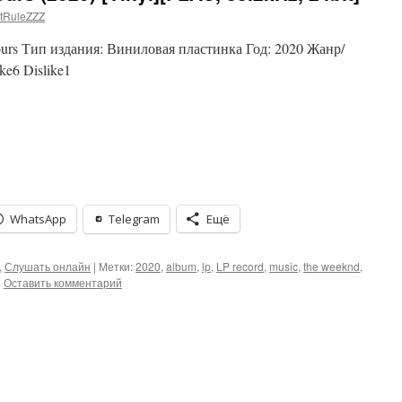
tRuleZZZ
ours Тип издания: Виниловая пластинка Год: 2020 Жанр/
e6 Dislike1
WhatsApp
Telegram
Ещё
,
Слушать онлайн
|
Метки:
2020
,
album
,
lp
,
LP record
,
music
,
the weeknd
,
|
Оставить комментарий