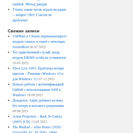
ramdisk: Метод джедая
Узнать, какая песня играла на радио
-- вопрос? Нет! Совсем не
проблема!
Свежие записи
VMWare в Ubuntu перекомпилирует
модули vmmon и vmnet с помощью
SecureBoot
06.07.2022
Тот единственный случай, когда
модуль DKMS nvidia не установлен
10.03.2022
Xbox Live 100% Проблема потери
пакетов – Решение (Windows 10 и
для Windows 11)
07.11.2021
Начало работы с аутентификацией
GitHub с использованием SSH в
Windows
18.09.2021
Дождался: Apple добавил музыку
без потерь и высокого разрешения
09.06.2021
Astral Projection – Back To Galaxy
(2005) [CD]
13.05.2021
The Weeknd – After Hours (2020)
[Vinyl][FLAC, 88.2kHz, 24bit]