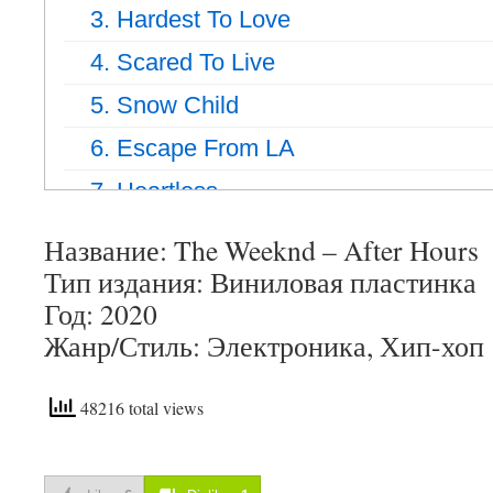
3. Hardest To Love
4. Scared To Live
5. Snow Child
6. Escape From LA
7. Heartless
8. Faith
Название: The Weeknd – After Hours
Тип издания: Виниловая пластинка
9. Blinding Lights
Год: 2020
Жанр/Стиль: Электроника, Хип-хоп
48216 total views