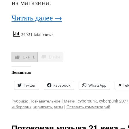
из магазина.
Читать далее
→
24521 total views
Like
1
Dislike
Поделиться:
Twitter
Facebook
WhatsApp
Te
Рубрика:
Познавательное
|
Метки:
cyberpunk
,
cyberpunk 2077
киберпанк
,
киривзить
,
читы
|
Оставить комментарий
Потоковая музыка 21 века – S