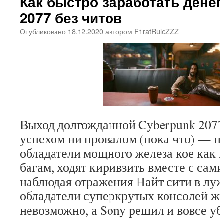
Как быстро заработать дене
2077 без читов
Опубликовано
18.12.2020
автором
P1ratRuleZZZ
Выход долгожданной Cyberpunk 2077
успехом ни провалом (пока что) — 
обладатели мощного железа кое как
багам, ходят киривзить вместе с са
наблюдая отражения Найт сити в луж
обладатели суперкрутых консолей ж
невозможно, а Sony решил и вовсе у