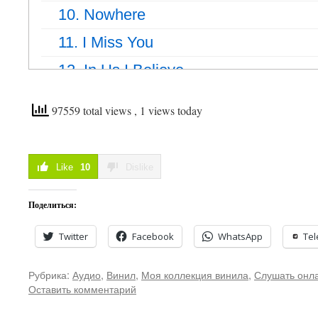
10. Nowhere
11. I Miss You
12. In Us I Believe
13. 24 Hours
97559 total views
, 1 views today
14. Playboy Style
15. Beautiful
Like
10
Dislike
16. Tears
Поделиться:
Twitter
Facebook
WhatsApp
Te
Рубрика:
Аудио
,
Винил
,
Моя коллекция винила
,
Слушать онл
Оставить комментарий