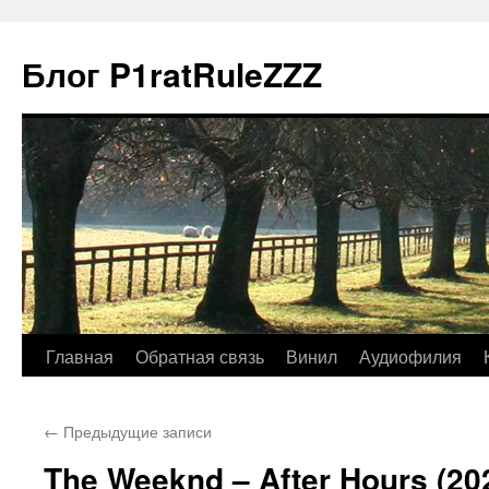
Блог P1ratRuleZZZ
Главная
Обратная связь
Винил
Аудиофилия
←
Предыдущие записи
The Weeknd – After Hours (202