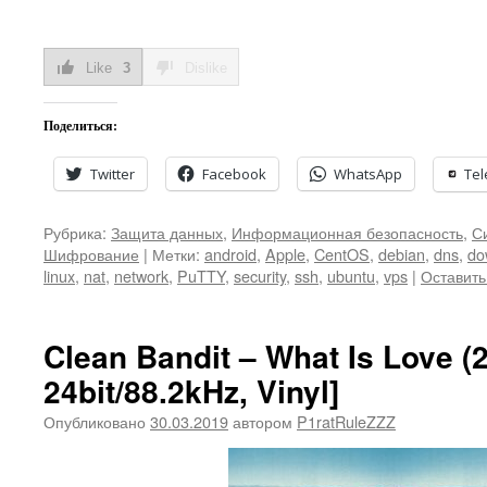
Like
3
Dislike
Поделиться:
Twitter
Facebook
WhatsApp
Te
Рубрика:
Защита данных
,
Информационная безопасность
,
С
Шифрование
|
Метки:
android
,
Apple
,
CentOS
,
debian
,
dns
,
do
linux
,
nat
,
network
,
PuTTY
,
security
,
ssh
,
ubuntu
,
vps
|
Оставить
Clean Bandit – What Is Love (
24bit/88.2kHz, Vinyl]
Опубликовано
30.03.2019
автором
P1ratRuleZZZ