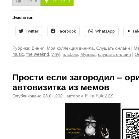
Like
6
Dislike
1
Поделиться:
Twitter
Facebook
WhatsApp
Te
Рубрика:
Винил
,
Моя коллекция винила
,
Слушать онлайн
|
Ме
music
,
the weeknd
,
vinyl
,
альбом
,
Музыка
,
слушать онлайн
|
О
Прости если загородил – ор
автовизитка из мемов
Опубликовано
03.01.2021
автором
P1ratRuleZZZ