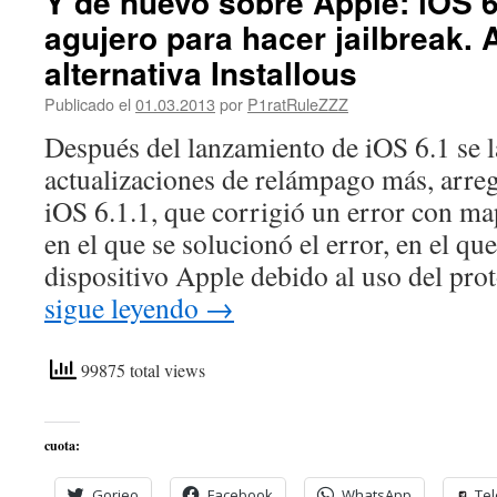
Y de nuevo sobre Apple: iOS 6.
agujero para hacer jailbreak.
alternativa Installous
Publicado el
01.03.2013
por
P1ratRuleZZZ
Después del lanzamiento de iOS 6.1 se 
actualizaciones de relámpago más, arre
iOS 6.1.1, que corrigió un error con ma
en el que se solucionó el error, en el que
dispositivo Apple debido al uso del pr
sigue leyendo
→
99875 total views
cuota:
Gorjeo
Facebook
WhatsApp
Te