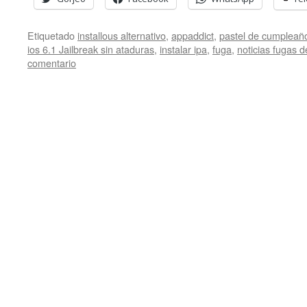
Etiquetado
installous alternativo
,
appaddict
,
pastel de cumpleañ
ios 6.1 Jailbreak sin ataduras
,
instalar ipa
,
fuga
,
noticias fugas d
comentario