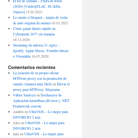
El fin de semana – Fuera de horas
(2020) [Vinilo][FLAC, 88.2kHz,
24poco]
15.02.2021
Lo siento si bloqueé – tarjeta de visita
de auto original de memes
03.01.2021
Cómo ganar dinero rápido en
Cyberpunk 2077 sin trampas
18.12.2020
Streaming de música 21 siglos –
Spotify, Apple Music, Youtube Music
o Vkontakte
16.07.2020
Comentarios recientes
La creación de su propio oficial
MTProto proxy con la promoción de
canales (manera muy fácil)
en
Elevar el
proxy para MTProxy Telegrama
Viktor Sinitsyn
en
Deshacerse de
Aplicación kernelbase.dll error y .NET
Framework convite
Andrés
en
UltraVDS – Lo mejor para
DIVORCIO 2 acta
Alex
en
UltraVDS – Lo mejor para
DIVORCIO 2 acta
máx
en
UltraVDS – Lo mejor para