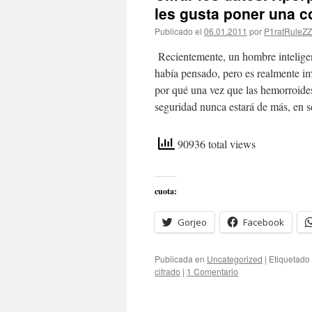
les gusta poner una c
Publicado el
06.01.2011
por
P1ratRuleZ
Recientemente, un hombre inteligen
había pensado, pero es realmente im
por qué una vez que las hemorroides
seguridad nunca estará de más, en 
90936 total views
cuota:
Gorjeo
Facebook
Publicada en
Uncategorized
|
Etiquetado
cifrado
|
1 Comentario