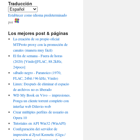
Traducción
Establecer como idioma predeterminado
por
Los mejores post & páginas
La creación de su propio oficial
MTProto proxy con la promoción de
canales (manera muy fácil)
El fin de semana - Fuera de horas
(2020) [Vinilo][FLAC, 88.2kHz,
24poco]
sábado negro - Paranoico (1970,
FLAC, 24bit / 96 kHz, Vinilo)
Linux: Después de eliminar el espacio
de archivos no es liberado
WD My Book en Vivo -- impresiones.
Ponga un cliente torrent completo con
interfaz web Diluvio-web
Crear múltiples perfiles de usuario en
Opera 10
Tutoriales en API Win32 (WinAPI)
Configuración del servidor de
impresión al Zyxel Keenetic (Giga /