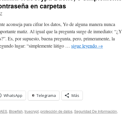
ontraseña en carpetas
ZZ
te aconseja para cifrar los datos, Yo de alguna manera nunca
portante matiz. Al igual que la pregunta surge de inmediato: “¿Y
?”. Es, por supuesto, buena pregunta, pero, primeramente, la
segundo lugar: “simplemente látigo …
sigue leyendo
→
WhatsApp
Telegrama
Más
AES
,
Blowfish
,
truecrypt
,
protección de datos
,
Seguridad De Información
,