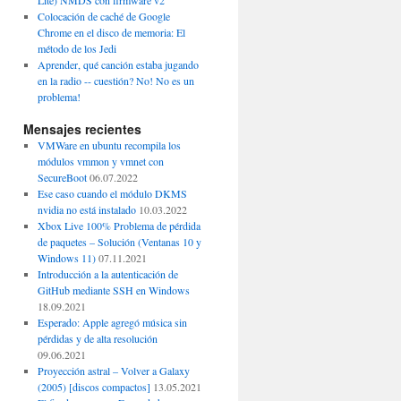
Lite) NMDS con firmware v2
Colocación de caché de Google
Chrome en el disco de memoria: El
método de los Jedi
Aprender, qué canción estaba jugando
en la radio -- cuestión? No! No es un
problema!
Mensajes recientes
VMWare en ubuntu recompila los
módulos vmmon y vmnet con
SecureBoot
06.07.2022
Ese caso cuando el módulo DKMS
nvidia no está instalado
10.03.2022
Xbox Live 100% Problema de pérdida
de paquetes – Solución (Ventanas 10 y
Windows 11)
07.11.2021
Introducción a la autenticación de
GitHub mediante SSH en Windows
18.09.2021
Esperado: Apple agregó música sin
pérdidas y de alta resolución
09.06.2021
Proyección astral – Volver a Galaxy
(2005) [discos compactos]
13.05.2021