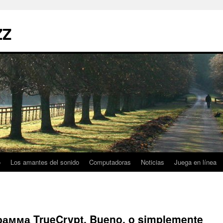
ZZ
o
Los amantes del sonido
Computadoras
Noticias
Juega en línea
грамма TrueCrypt. Bueno, o simplemente