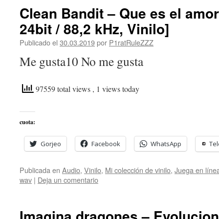
Clean Bandit – Que es el amor
24bit / 88,2 kHz, Vinilo]
Publicado el
30.03.2019
por
P1ratRuleZZZ
Me gusta10 No me gusta
97559 total views
, 1 views today
cuota:
Gorjeo
Facebook
WhatsApp
Te
Publicada en
Audio
,
Vinilo
,
Mi colección de vinilo
,
Juega en líne
wav
|
Deja un comentario
Imagina dragones – Evolucion