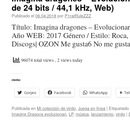
de 24 bits / 44,1 kHz, Web)
Publicado el
06.04.2018
por
P1ratRuleZZZ
Título: Imagina dragones – Evolucionar
Año WEB: 2017 Género / Estilo: Roca,
Discogs| OZON Me gusta6 No me gust
96074 total views
, 2 views today
cuota:
Gorjeo
Facebook
WhatsApp
Te
Publicada en
Mi colección de vinilo
,
Juega en línea
|
Etiquetado
Imagine Dragons evolucionan
,
LP
,
música
,
lanzamiento
,
vinilo
|