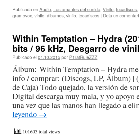
Publicada en
Audio
,
Los amantes del sonido
,
Vinilo
,
tocadiscos
gramovox
,
vinilo
,
álbumes
,
vinilo
,
tocadiscos
|
Deja un comentar
Within Temptation – Hydra (2
bits / 96 kHz, Desgarro de vini
Publicado el
04.10.2015
por
P1ratRuleZZZ
Álbum: Within Temptation – Hydra med
info / comprar: (Discogs, LP, Álbum) | 
de Caja) Todo quejado, la versión de s
Digital descarga muy mala, y yo apoyo es
una vez que las manos han llegado a e
leyendo
→
101603 total views