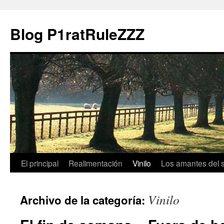
Blog P1ratRuleZZZ
El principal
Realimentación
Vinilo
Los amantes del 
Vinilo
Archivo de la categoría: