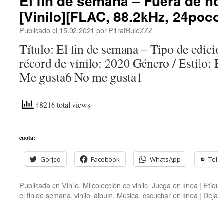
El fin de semana – Fuera de h
[Vinilo][FLAC, 88.2kHz, 24poc
Publicado el
15.02.2021
por
P1ratRuleZZZ
Título: El fin de semana – Tipo de edic
récord de vinilo: 2020 Género / Estilo:
Me gusta6 No me gusta1
48216 total views
cuota:
Gorjeo
Facebook
WhatsApp
Te
Publicada en
Vinilo
,
Mi colección de vinilo
,
Juega en línea
|
Etiq
el fin de semana
,
vinilo
,
álbum
,
Música
,
escuchar en línea
|
Deja