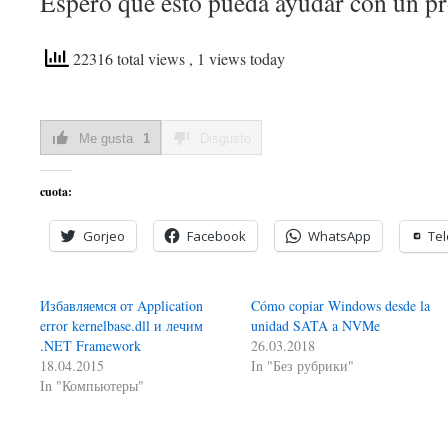
Espero que esto pueda ayudar con un pr
22316 total views
, 1 views today
Me gusta
1
Disgusto
cuota:
Gorjeo
Facebook
WhatsApp
Te
Избавляемся от Application
Cómo copiar Windows desde la
error kernelbase.dll и лечим
unidad SATA a NVMe
.NET Framework
26.03.2018
18.04.2015
In "Без рубрики"
In "Компьютеры"