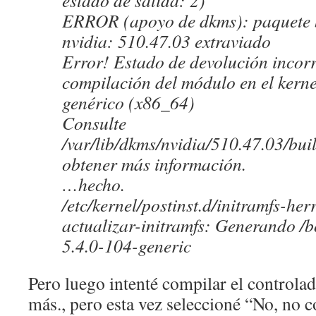
estado de salida: 2)
ERROR (apoyo de dkms): paquete 
nvidia: 510.47.03 extraviado
Error! Estado de devolución incorr
compilación del módulo en el kerne
genérico (x86_64)
Consulte
/var/lib/dkms/nvidia/510.47.03/bui
obtener más información.
…hecho.
/etc/kernel/postinst.d/initramfs-he
actualizar-initramfs: Generando /b
5.4.0-104-generic
Pero luego intenté compilar el controla
más., pero esta vez seleccioné “No, no 