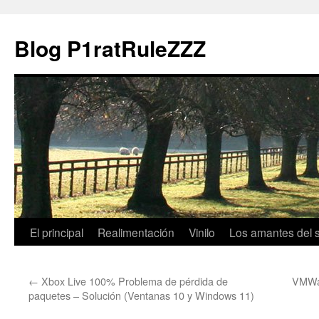
Blog P1ratRuleZZZ
El principal
Realimentación
Vinilo
Los amantes del 
←
Xbox Live 100% Problema de pérdida de
VMWar
paquetes – Solución (Ventanas 10 y Windows 11)