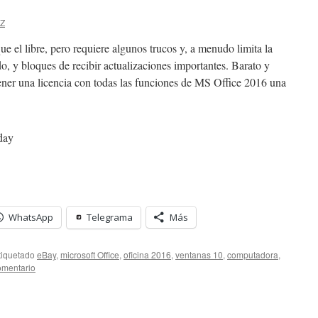
ZZ
e el libre, pero requiere algunos trucos y, a menudo limita la
o, y bloques de recibir actualizaciones importantes. Barato y
ener una licencia con todas las funciones de MS Office 2016 una
day
WhatsApp
Telegrama
Más
tiquetado
eBay
,
microsoft Office
,
oficina 2016
,
ventanas 10
,
computadora
,
omentario