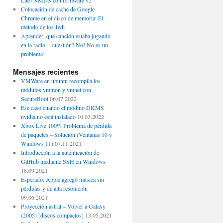
Lite) NMDS con firmware v2
Colocación de caché de Google
Chrome en el disco de memoria: El
método de los Jedi
Aprender, qué canción estaba jugando
en la radio -- cuestión? No! No es un
problema!
Mensajes recientes
VMWare en ubuntu recompila los
módulos vmmon y vmnet con
SecureBoot
06.07.2022
Ese caso cuando el módulo DKMS
nvidia no está instalado
10.03.2022
Xbox Live 100% Problema de pérdida
de paquetes – Solución (Ventanas 10 y
Windows 11)
07.11.2021
Introducción a la autenticación de
GitHub mediante SSH en Windows
18.09.2021
Esperado: Apple agregó música sin
pérdidas y de alta resolución
09.06.2021
Proyección astral – Volver a Galaxy
(2005) [discos compactos]
13.05.2021