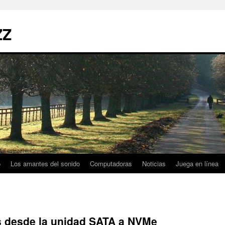
ZZ
o
Los amantes del sonido
Computadoras
Noticias
Juega en línea
 desde la unidad SATA a NVMe