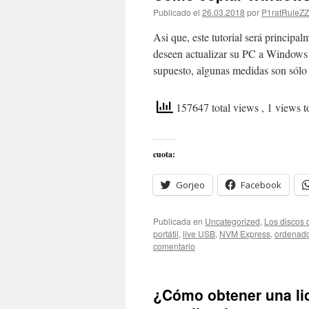
Publicado el
26.03.2018
por
P1ratRuleZ
Asi que, este tutorial será princip
deseen actualizar su PC a Windows
supuesto, algunas medidas son só
157647 total views
, 1 views 
cuota:
Gorjeo
Facebook
Publicada en
Uncategorized
,
Los discos 
portátil
,
live USB
,
NVM Express
,
ordenado
comentario
¿Cómo obtener una lic