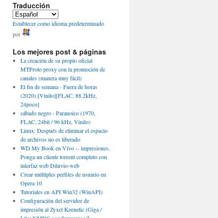
Traducción
Establecer como idioma predeterminado
por
Los mejores post & páginas
La creación de su propio oficial
MTProto proxy con la promoción de
canales (manera muy fácil)
El fin de semana - Fuera de horas
(2020) [Vinilo][FLAC, 88.2kHz,
24poco]
sábado negro - Paranoico (1970,
FLAC, 24bit / 96 kHz, Vinilo)
Linux: Después de eliminar el espacio
de archivos no es liberado
WD My Book en Vivo -- impresiones.
Ponga un cliente torrent completo con
interfaz web Diluvio-web
Crear múltiples perfiles de usuario en
Opera 10
Tutoriales en API Win32 (WinAPI)
Configuración del servidor de
impresión al Zyxel Keenetic (Giga /