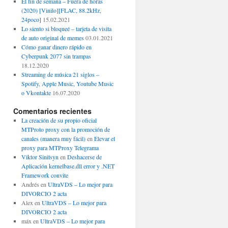
El fin de semana – Fuera de horas
(2020) [Vinilo][FLAC, 88.2kHz,
24poco]
15.02.2021
Lo siento si bloqueé – tarjeta de visita
de auto original de memes
03.01.2021
Cómo ganar dinero rápido en
Cyberpunk 2077 sin trampas
18.12.2020
Streaming de música 21 siglos –
Spotify, Apple Music, Youtube Music
o Vkontakte
16.07.2020
Comentarios recientes
La creación de su propio oficial
MTProto proxy con la promoción de
canales (manera muy fácil)
en
Elevar el
proxy para MTProxy Telegrama
Viktor Sinitsyn
en
Deshacerse de
Aplicación kernelbase.dll error y .NET
Framework convite
Andrés
en
UltraVDS – Lo mejor para
DIVORCIO 2 acta
Alex
en
UltraVDS – Lo mejor para
DIVORCIO 2 acta
máx
en
UltraVDS – Lo mejor para