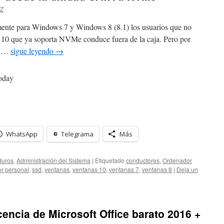
ZZ
almente para Windows 7 y Windows 8 (8.1) los usuarios que no
 10 que ya soporta NVMe conduce fuera de la caja. Pero por
lo …
sigue leyendo
→
today
WhatsApp
Telegrama
Más
duros
,
Administración del Sistema
|
Etiquetado
conductores
,
Ordenador
r personal
,
ssd
,
ventanas
,
ventanas 10
,
ventanas 7
,
ventanas 8
|
Deja un
encia de Microsoft Office barato 2016 +