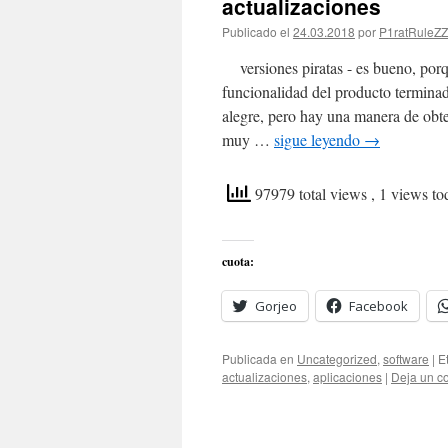
actualizaciones
Publicado el
24.03.2018
por
P1ratRuleZ
versiones piratas - es bueno, porqu
funcionalidad del producto terminad
alegre, pero hay una manera de obt
muy …
sigue leyendo
→
97979 total views
, 1 views to
cuota:
Gorjeo
Facebook
Publicada en
Uncategorized
,
software
|
E
actualizaciones
,
aplicaciones
|
Deja un c