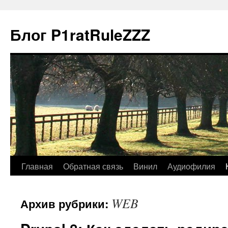
Блог P1ratRuleZZZ
Главная
Обратная связь
Винил
Аудиофилия
WEB
Архив рубрики: