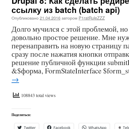
Drupal 8: Как сделать редир
ссылку из batch (batch api)
Опубликовано
21.04.2016
автором
P1ratRuleZZZ
Долго мучился с этой проблемой, н
довольно простое решение. Мне ну
перенаправить на новую страницу п
сразу после нажатия кнопки отправк
решение публичной функции submit
&$форма, FormStateInterface $form_s
→
108843 total views
Поделиться:
Twitter
Facebook
WhatsApp
Te