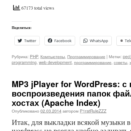
67173 total views
Поделиться:
Twitter
Facebook
WhatsApp
Te
Рубрика:
PHP
,
Компьютеры
,
Программирование
|
Метки:
pecl
programming
,
web development
,
программирование
,
советы
,
MP3 jPlayer for WordPress: 
воспроизведения папок фай
хостах (Apache Index)
Опубликовано
02.03.2014
автором
P1ratRuleZZZ
Итак, для выкладки всякой музыки в
wordpress не всегда удобно заливать