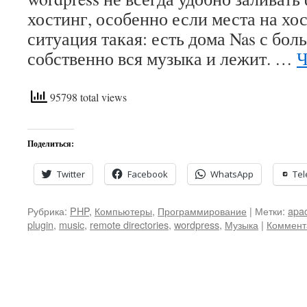
хостинг, особенно если места на хо
ситуация такая: есть дома Nas с бо
собственно вся музыка и лежит. …
Ч
95798 total views
Поделиться:
Twitter
Facebook
WhatsApp
Te
Рубрика:
PHP
,
Компьютеры
,
Программирование
|
Метки:
apa
plugin
,
music
,
remote directories
,
wordpress
,
Музыка
|
Коммент