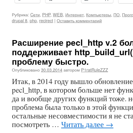
Рубрика:
Cети
,
PHP
,
WEB
,
Интернет
,
Компьютеры
,
ПО
,
Прог
drupal 8
,
php
,
recirect
|
Оставить комментарий
Расширение pecl_http v.2 бо
поддерживает http_build_url
проблему быстро.
Опубликовано
30.03.2014
автором
P1ratRuleZZZ
Итак, в 2014 году вышло обновлени
pecl_http, в котором больше нет функ
да и вообще других функций тоже. н
проблема была только в этой функци
остальные несовместимости я не ст
посмотреть …
Читать далее
→