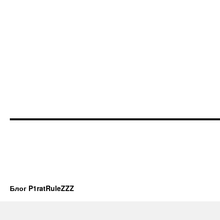
Блог P1ratRuleZZZ