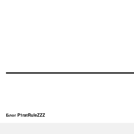
Блог P1ratRuleZZZ