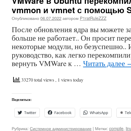
VMWare в Ubuntu перекомпи
vmmon и vmnet с помощью S
Опубликовано
06.07.2022
автором
P1ratRuleZZZ
После обновления ядра вы можете за
больше не работает.. Он просит пе
некоторые модули, но безуспешно.. И
руководство, как легко перекомпили
вернуть VMWare к …
Читать далее
33270 total views
, 1 views today
Поделиться:
Twitter
Facebook
WhatsApp
Te
Рубрика:
Системное администрирование
|
Метки:
compile
,
lin