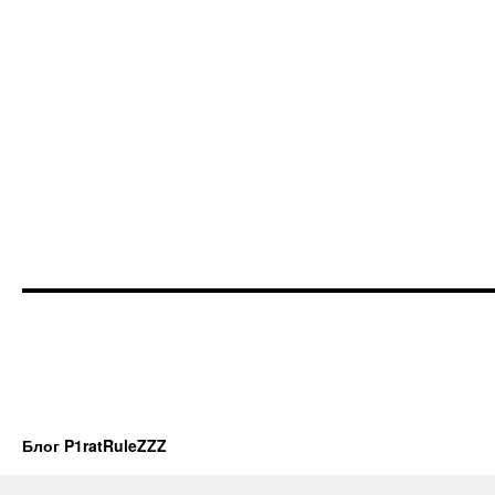
Блог P1ratRuleZZZ