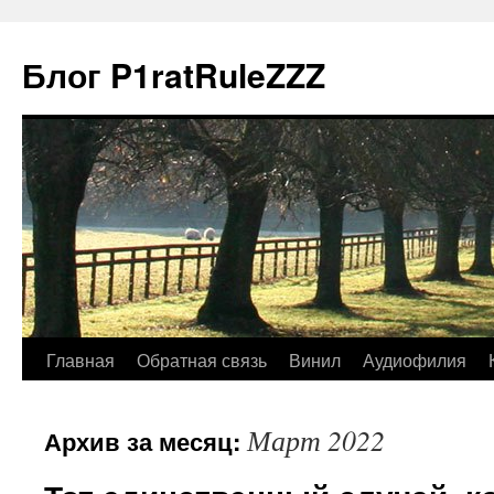
Блог P1ratRuleZZZ
Главная
Обратная связь
Винил
Аудиофилия
Март 2022
Архив за месяц: