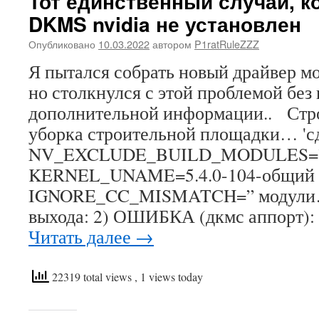
Тот единственный случай, к
DKMS nvidia не установлен
Опубликовано
10.03.2022
автором
P1ratRuleZZZ
Я пытался собрать новый драйвер мод
но столкнулся с этой проблемой без
дополнительной информации.. Стр
уборка строительной площадки… 'сд
NV_EXCLUDE_BUILD_MODULES=
KERNEL_UNAME=5.4.0-104-общий
IGNORE_CC_MISMATCH=” модули…
выхода: 2) ОШИБКА (дкмс аппорт):
Читать далее
→
22319 total views
, 1 views today