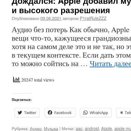
Дождался: Apple добавил му
и высокого разрешения
Опубликовано
09.06.2021
автором
P1ratRuleZZZ
Аудио без потерь Как обычно, Apple
вещи что-то, кажущееся грандиозны
хотя на самом деле это и не так, но 
в текущем контексте. Если дать это
то можно сойтись на …
Читать дале
20247 total views
Поделиться:
Twitter
Facebook
WhatsApp
Te
Рубрика:
Аудио
,
Музыка
|
Метки:
aac
,
android
,
Apple
,
apple mu