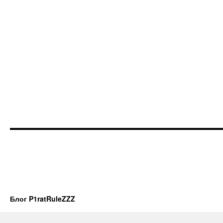
Блог P1ratRuleZZZ