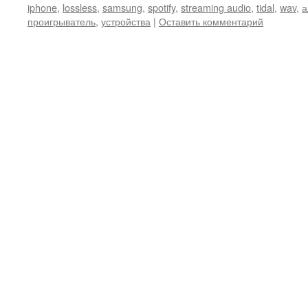
iphone
,
lossless
,
samsung
,
spotify
,
streaming audio
,
tidal
,
wav
,
а
проигрыватель
,
устройства
|
Оставить комментарий