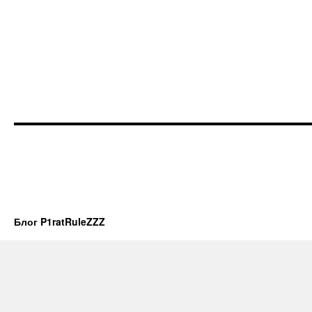
Блог P1ratRuleZZZ