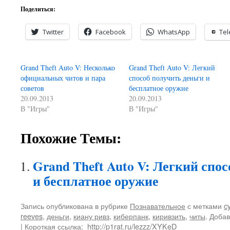
Поделиться:
Twitter
Facebook
WhatsApp
Te
Grand Theft Auto V: Несколько
Grand Theft Auto V: Легкий
официальных читов и пара
способ получить деньги и
советов
бесплатное оружие
20.09.2013
20.09.2013
В "Игры"
В "Игры"
Похожие Темы:
Grand Theft Auto V: Легкий спо
и бесплатное оружие
Запись опубликована в рубрике
Познавательное
с метками
c
reeves
,
деньги
,
киану ривз
,
киберпанк
,
киривзить
,
читы
. Доба
| Короткая ссылка:
http://p1rat.ru/lezzz/XYKeD