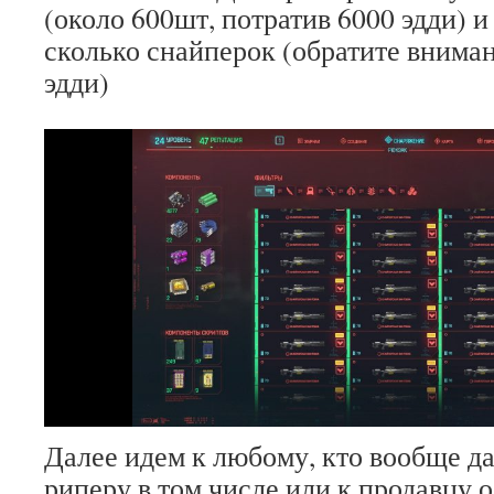
(около 600шт, потратив 6000 эдди) и
сколько снайперок (обратите вниман
эдди)
Далее идем к любому, кто вообще да
риперу в том числе или к продавцу 