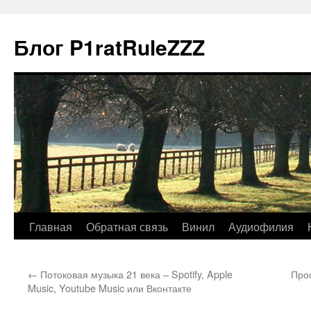
Блог P1ratRuleZZZ
Главная
Обратная связь
Винил
Аудиофилия
←
Потоковая музыка 21 века – Spotify, Apple
Прос
Music, Youtube Music или Вконтакте