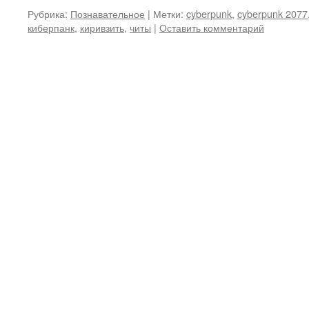
Рубрика:
Познавательное
|
Метки:
cyberpunk
,
cyberpunk 2077
киберпанк
,
киривзить
,
читы
|
Оставить комментарий