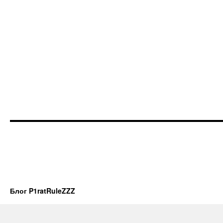
Блог P1ratRuleZZZ