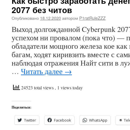
Как быстро заработать дене
2077 без читов
Опубликовано
18.12.2020
автором
P1ratRuleZZZ
Выход долгожданной Cyberpunk 2077
успехом ни провалом (пока что) — 
обладатели мощного железа кое как
багам, ходят киривзить вместе с са
наблюдая отражения Найт сити в луж
…
Читать далее
→
24523 total views
, 1 views today
Поделиться:
Twitter
Facebook
WhatsApp
Te